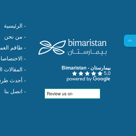
- الرئيسية
- من نحن
- طاقم العم
- الاختصاصا
بيمارستان - Bimaristan‏
- المقالات ا
5.0
- أحدث طرق 
- اتصل بنا