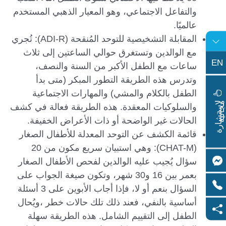
والتفاعل الاجتماعي، وهو المعيار الذهبي المستخدم
عالميًا.
المقابلة التشخيصية للتوحد المُنقحة (ADI-R): تُجري
مع الوالدين وتستغرق حوالي الساعتين إلى ثلاث
EN
ساعات مع الطفل الأكبر من السنة والنصف،
وتدرس هذه الطريقة التطور المبكر (متى بدأ
الطفل بالكلام والمشي) والمهارات الاجتماعية
ا
س
ت
ش
ا
ر
ة
ج
ا
ن
ي
ل
م
ة
والسلوكيات المعقدة. هذه الطريقة فعالة في كشف
الحالات غير الواضحة أو ذات الأعراض الخفيفة.
قائمة الكشف عن التوحد المعدلة للأطفال الصغار
(CHAT-M): وهي استبيان سريع مكون من 20
سؤال يُجيب عليه الوالدين لفحص الأطفال الصغار
بعمر بين 16 و30 شهر، وتكون صيغة الجواب على
السؤال بنعم أو لا، فإذا أجاب الأبوين على 3 أسئلة
أساسية بالنفي، فعند ذلك تلك حالات خطر ،ويُحال
الطفل إلى التقييم الشامل. هذه الطريقة سهلة