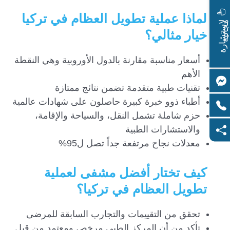
لماذا عملية تطويل العظام في تركيا
ا
س
ت
ش
ا
ر
ة
ج
ا
ن
ي
ل
م
ة
خيار مثالي؟
أسعار مناسبة مقارنة بالدول الأوروبية وهي النقطة
الأهم
تقنيات طبية متقدمة تضمن نتائج ممتازة
أطباء ذوو خبرة كبيرة حاصلون على شهادات عالمية
حزم شاملة تشمل النقل، والسياحة والإقامة،
والاستشارات الطبية
معدلات نجاح مرتفعة جداً تصل ل95%
كيف تختار أفضل مشفى لعملية
تطويل العظام في تركيا؟
تحقق من التقييمات والتجارب السابقة للمرضى
تأكد من أن المركز الطبي مرخص ومعتمد من قبل