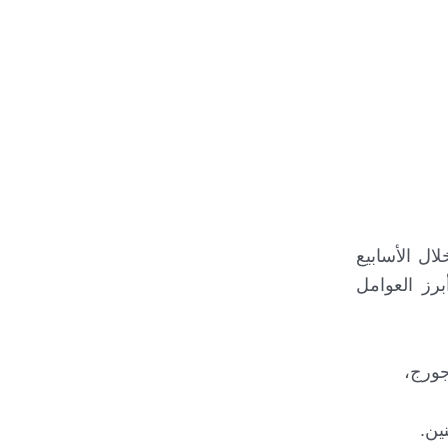
ال الأسابيع
برز العوامل
جورج،
ين.