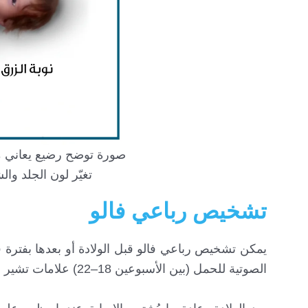
صورة توضح رضيع يعاني من
تغيّر لون الجلد و
تشخيص رباعي فالو
يمكن تشخيص رباعي فالو قبل الولادة أو بعدها بفترة 
الصوتية للحمل (بين الأسبوعين 18–22) علامات تشير إلى خلل في بنية القلب، ليُؤكد التشخيص لاحقاً عبر إيكو قلبي للجنين.