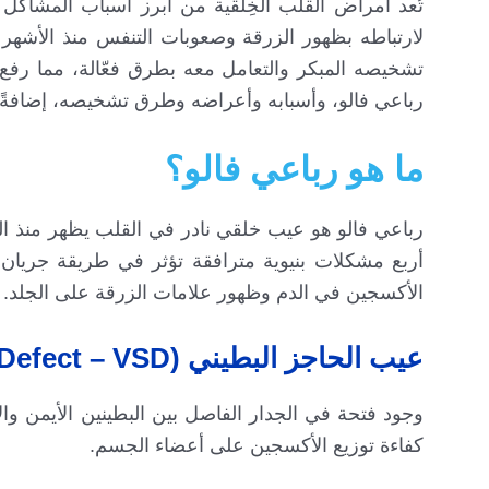
تُعد أمراض القلب الخِلقية من أبرز أسباب المشاكل ا
لارتباطه بظهور الزرقة وصعوبات التنفس منذ الأشهر ا
تشخيصه المبكر والتعامل معه بطرق فعّالة، مما رفع
رباعي فالو، وأسبابه وأعراضه وطرق تشخيصه، إضافةً 
ما هو رباعي فالو؟
رباعي فالو هو عيب خلقي نادر في القلب يظهر منذ الو
أربع مشكلات بنيوية مترافقة تؤثر في طريقة جريان
الأكسجين في الدم وظهور علامات الزرقة على الجلد.
عيب الحاجز البطيني (Ventricular Septal Defect – VSD)
وجود فتحة في الجدار الفاصل بين البطينين الأيمن وال
كفاءة توزيع الأكسجين على أعضاء الجسم.