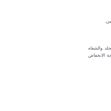
ين.
ة (Tet spells)، حيث يصبح لون الجلد والشفاه
يجة الانخفاض