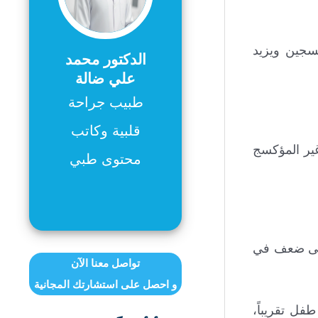
سجين ويزيد
الدكتور محمد
علي ضالة
طبيب جراحة
قلبية وكاتب
غير المؤكسج
محتوى طبي
 إلى ضعف في
تواصل معنا الآن
و احصل على استشارتك المجانية
ع وجود هذه العيوب الأربعة معاً ليُشكّل ما يُعرف برباعي فالو، وهو حالة تُصيب نحو مولود واحد من كل 2000 طفل تقريباً،