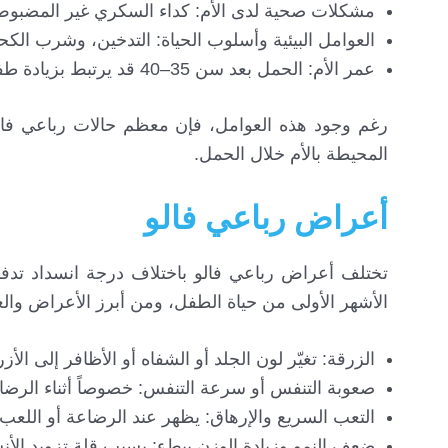
مشكلات صحية لدى الأم: كداء السكري غير المضبوط أ
العوامل البيئية وأسلوب الحياة: التدخين، وشرب الكحو
عمر الأم: الحمل بعد سن 35–40 قد يرتبط بزيادة طفيفة في خطر إنجاب طفل مصاب.
رغم وجود هذه العوامل، فإن معظم حالات رباعي فالو
المحيطة بالأم خلال الحمل.
أعراض رباعي فالو
تختلف أعراض رباعي فالو باختلاف درجة انسداد تدفق 
الأشهر الأولى من حياة الطفل، ومن أبرز الأعراض والع
الزرقة: تغيّر لون الجلد أو الشفاه أو الأظافر إلى ا
صعوبة التنفس أو سرعة التنفس: خصوصاً أثناء الرضاعة
التعب السريع والإرهاق: يظهر عند الرضاعة أو اللعب 
ضعف النمو وزيادة الوزن ببطء: بسبب قلة تزويد الأن