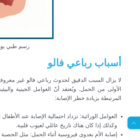
رسم طبي يوض
أسباب رباعي فالو
لا يزال السبب الدقيق لحدوث رباعي فالو غير معروف 
الأولى من الحمل. ويُعتقد أنّ العوامل الجينية والبي
المرتبطة بزيادة خطر الإصابة:
EN
العوامل الوراثية: تزداد احتمالية الإصابة عند الأطفا
وكذلك إذا كان هناك تاريخ عائلي لعيوب قلبية.
ا
س
ت
ش
ا
ر
ة
ج
ا
ن
ي
ل
م
ة
إصابة الأم بعدوى فيروسية أثناء الحمل: مثل الحصبة 