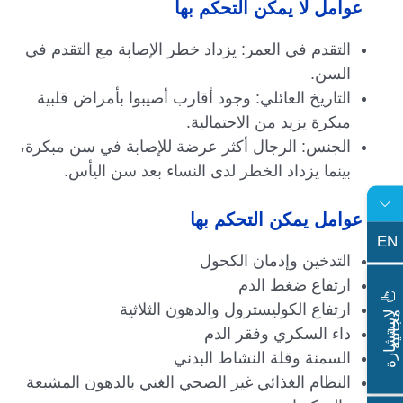
عوامل لا يمكن التحكم بها
التقدم في العمر: يزداد خطر الإصابة مع التقدم في
السن.
التاريخ العائلي: وجود أقارب أصيبوا بأمراض قلبية
مبكرة يزيد من الاحتمالية.
الجنس: الرجال أكثر عرضة للإصابة في سن مبكرة،
بينما يزداد الخطر لدى النساء بعد سن اليأس.
عوامل يمكن التحكم بها
EN
التدخين وإدمان الكحول
ارتفاع ضغط الدم
ارتفاع الكوليسترول والدهون الثلاثية
ا
س
ت
ش
ا
ر
ة
ج
ا
ن
ي
ل
م
ة
داء السكري وفقر الدم
السمنة وقلة النشاط البدني
النظام الغذائي غير الصحي الغني بالدهون المشبعة