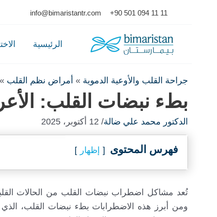
Ski
info@bimaristantr.com
+90 501 094 11 11
t
conten
الرئيسية
الاخ
جراحة القلب والأوعية الدموية
»
أمراض نظم القلب
»
بطء نبضات القلب: الأعر
الدكتور محمد علي ضالة
/ 12 أكتوبر، 2025
فهرس المحتوى
إظهار
تُعد مشاكل اضطراب نبضات القلب من الحالات القلبي
ومن أبرز هذه الاضطرابات بطء نبضات القلب، الذي 