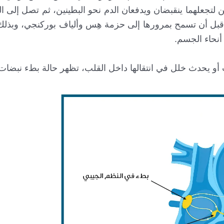
 لتجعلهما ينقبضان ويدفعان الدم نحو البطينين، ثم تصل إلى الع
زء من الثانية قبل أن تسمح بمرورها إلى حزمة هِس وألياف بوركنجي، وبذل
 أنحاء الجسم.
رات أو يحدث خلل في انتقالها داخل القلب، تظهر حالة بطء نبضات