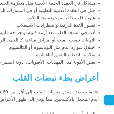
مشاكل في العقدة الجيبية الأذينية مثل متلازمة العقد
خلل في العقدة الأذينية البطينية أو في المسارات النا
عيوب قلب خلقية موجودة منذ الولادة
قصور الغدة الدرقية واضطرابات الاستقلاب
أذية في أنسجة القلب بعد أزمة قلبية أو جراحة قلبية
التهابات تصيب القلب أو أمراض مناعية كـ الحمى الرثو
اختلال شوارد الدم مثل البوتاسيوم أو الكالسيوم
متلازمة انقطاع النفس أثناء النوم
بعض الأدوية مثل المهدئات، الأفيونات، أدوية اضطراب
أعراض بطء نبضات القلب
EN
عند
الدم المحمل بالأكسجين، مما يؤدي إلى ظهور الأعراض ال
ا
س
ت
ش
ا
ر
ة
ج
ا
ن
ي
ل
م
ة