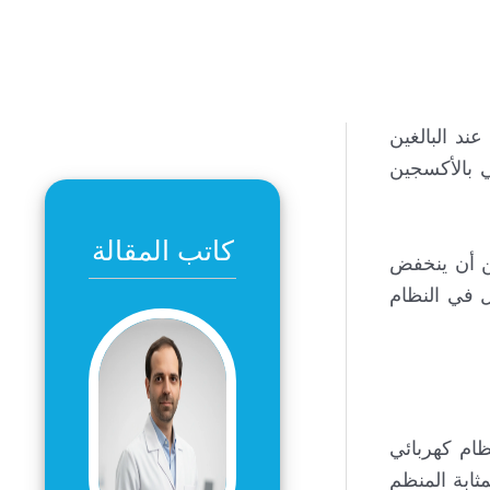
يعي البالغ 60–100 نبضة في الدقيقة عند البالغين
ن الدم الغني بالأكسجين
كاتب المقالة
كن أن ينخفض
لل في النظام
ام كهربائي
الأذين الأيمن، وهي بمثابة المنظم