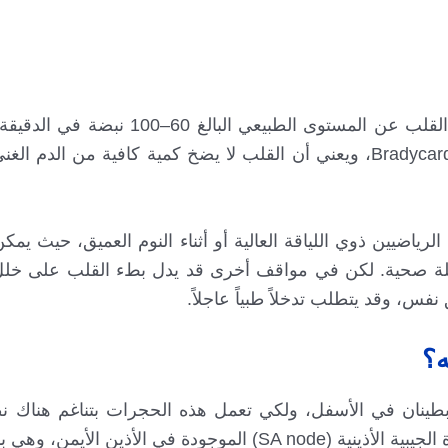
بطء نبضات القلب هو حالة ينخفض فيها معدل دقات القلب عن المستوى الطب
في وضع الراحة. يُعرف هذا الاضطراب طبياً باسم Bradycardia، ويعني أن القلب لا يضخ كمية كافية م
لرياضيين ذوي اللياقة العالية أو أثناء النوم العميق، حيث يم
يشكل ذلك مشكلة صحية. لكن في مواقف أخرى قد يدل بطء القلب على خ
فس، وقد يتطلب تدخلاً طبياً عاجلاً.
ه؟
طينان في الأسفل، ولكي تعمل هذه الحجرات بتناغم هناك نظ
دقيق ينظم كل نبضة. تبدأ الإشارة الكهربائية في العقدة الجيبية الأذينية (SA node) الموجودة في 