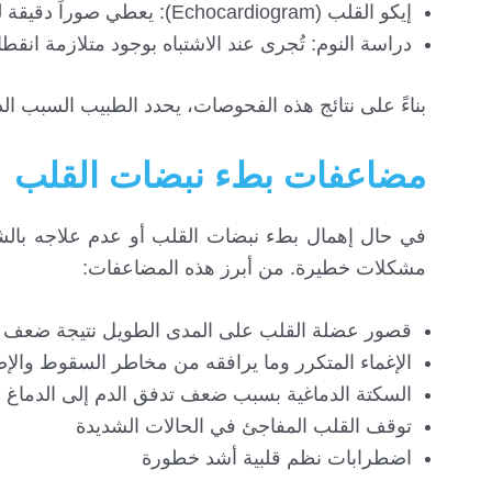
إيكو القلب (Echocardiogram): يعطي صوراً دقيقة لبنية القلب وحركته، ويساعد في اكتشاف العيوب القلبية.
دراسة النوم: تُجرى عند الاشتباه بوجود متلازمة انقطاع
بناءً على نتائج هذه الفحوصات، يحدد الطبيب السبب ا
مضاعفات بطء نبضات القلب
في حال إهمال بطء نبضات القلب أو عدم علاجه بالشك
مشكلات خطيرة. من أبرز هذه المضاعفات:
قصور عضلة القلب على المدى الطويل نتيجة ضعف 
الإغماء المتكرر وما يرافقه من مخاطر السقوط والإ
السكتة الدماغية بسبب ضعف تدفق الدم إلى الدماغ
توقف القلب المفاجئ في الحالات الشديدة
اضطرابات نظم قلبية أشد خطورة