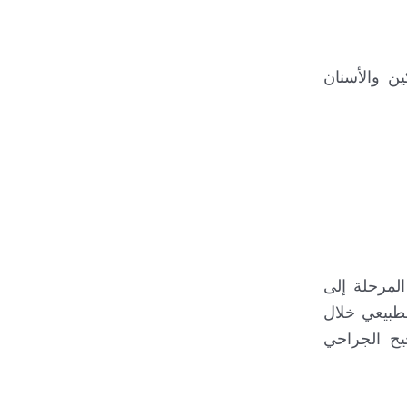
ين والأسنان
 6 و18 شهراً.ىحيث تهدف هذه المرحلة إلى
طبيعي خلال
يح الجراحي