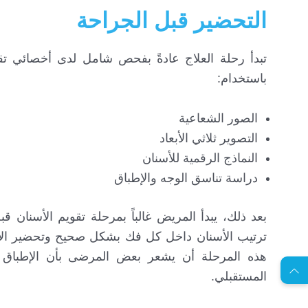
التحضير قبل الجراحة
تبدأ رحلة العلاج عادةً بفحص شامل لدى أخصائي تقو
باستخدام:
الصور الشعاعية
التصوير ثلاثي الأبعاد
النماذج الرقمية للأسنان
دراسة تناسق الوجه والإطباق
EN
ترتيب الأسنان داخل كل فك بشكل صحيح وتحضير الأسن
هذه المرحلة أن يشعر بعض المرضى بأن الإطباق أص
المستقبلي.
ا
س
ت
ش
ا
ر
ة
ج
ا
ن
ي
ل
م
ة