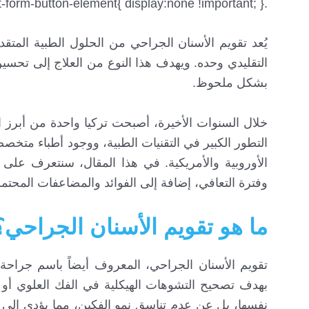
.floating_btn{ display:none !important; } .println-contact-form-button-element{ display:none !important; }
يُعد تقويم الأسنان الجراحي من الحلول الطبية المتق
التقليدي وحده. ويهدف هذا النوع من العلاج إلى تحسي
بشكل ملحوظ.
خلال السنوات الأخيرة، أصبحت تركيا واحدة من أبرز 
التطور الكبير في التقنيات الطبية، ووجود أطباء متخصص
الأوروبية والأمريكية. في هذا المقال، سنتعرف على 
وفترة التعافي، إضافة إلى الفوائد والمضاعفات المحتملة
ما هو تقويم الأسنان الجراحي؟
تقويم الأسنان الجراحي، المعروف أيضاً باسم جراحة 
بهدف تصحيح التشوهات الهيكلية في الفك العلوي أو 
نفسها، بل عن عدم تناسق نمو الفكين، مما يؤدي إلى م