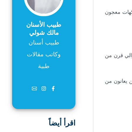
نكهات معجون
طبيب الأسنان
مالك شولي
طبيب أسنان
وكاتب مقالات
والي قرن من
طبية
 يعانون من
اقرأ أيضاً