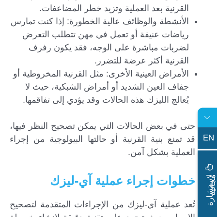
القرنية بعد العملية وتزيد خطر المضاعفات.
الأنشطة والوظائف عالية الخطورة: إذا كنت تمارس
رياضات عنيفة أو تعمل في مهن تتطلب التعرض
لضربات مباشرة على الوجه، فقد يكون رفرف
القرنية أكثر عرضة للتضرر.
الأمراض العينية الأخرى: مثل القرنية المخروطية أو
جفاف العين الشديد أو أمراض الشبكية، حيث لا
يُعالج الليزك هذه الحالات وقد يؤدي إلى تفاقمها.
حتى في بعض الحالات التي يمكن تصحيح النظر فيها،
EN
قد تمنع بنية القرنية أو حالتها البيولوجية من إجراء
العملية بشكل آمن.
ا
س
ت
ش
ا
ر
ة
ج
ا
ن
ي
خطوات إجراء عملية آي-ليزك
ل
م
ة
تُعد عملية آي-ليزك من الإجراءات المتقدمة لتصحيح