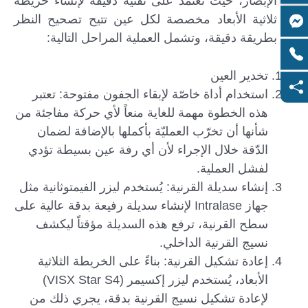
الإبصار، حيث تعتمد على تقنية دقيقة لإنشاء خريطة
ثلاثية الأبعاد مخصصة لكل عين تتيح تصحيح النظر
بطريقة دقيقة، وتشمل العملية المراحل التالية:
تخدير العين
استخدام أداة خاصّة لإبقاء الجفون مفتوحة: تعتبر
هذه الخطوة مهمة للغاية منعاً لأي حركة مفاجئة من
شأنها أن تخرّب العمليّة بأكملها بالإضافة لضمان
الدّقة خلال الإجراء لأن أي رفة عين بسيطة تؤدي
لفشل العملية.
إنشاء سديلة القرنية: يُستخدم ليزر الفيمتوثانية مثل
جهاز Intralase لإنشاء سديلة رفيعة بدقة عالية على
سطح القرنية، ترفع هذه السديلة مؤقتاً ليكشف
نسيج القرنية الداخلي.
إعادة تشكيل القرنية: بناءً على الخريطة الثلاثية
الأبعاد، يُستخدم ليزر إكسيمر (VISX Star S4)
لإعادة تشكيل نسيج القرنية بدقة، يجري ذلك من