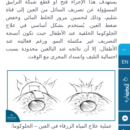
يستهدف هذا الإجراء فتح أو قطع شبكة الترابيق
المسؤولة عن تصريف السائل من العين إلى قناة
شليم، وذلك لتحسين مرور الخلط المائي وخفض
ضغط العين. يُستخدم بشكل أساسي في علاج
الجلوكوما الخلقية عند الأطفال حيث تكون أنسجة
التصريف غير مكتملة النمو. ورغم فعاليته عند
الأطفال، إلا أن نتائجه عند البالغين محدودة بسبب
احتمالية التليف وانسداد المجرى مع الوقت.
EN
ا
س
ت
ش
ا
ر
ة
ج
ا
ن
ي
ل
م
ة
عملية علاج المياه الزرقاء في العين – الجلوكوما: