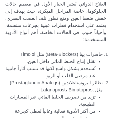
العلاج الدوائي يُعتبر الخيار الأول في معظم حالات
الجلوكوما، خاصة المراحل المبكرة، حيث يهدف إلى
خفض ضغط العين ومنع تطور تلف العصب البصري.
يعتمد على استخدام قطرات عينية بجرعات منتظمة،
وأحياناً حبوب في الحالات الخاصة. أهم أنواع الأدوية
المستخدمة:
حاصرات بيتا (Beta-Blockers) مثل Timolol
تقلل إنتاج الخلط المائي داخل العين.
تُستخدم بشكل واسع لكنها قد تسبب آثاراً جانبية
عند مرضى القلب أو الربو.
نظائر البروستاغلاندين (Prostaglandin Analogs)
مثل Latanoprost، Bimatoprost
تزيد من تصريف الخلط المائي عبر المسارات
الطبيعية.
من أكثر الأدوية فعالية وغالباً تُعطى كجرعة