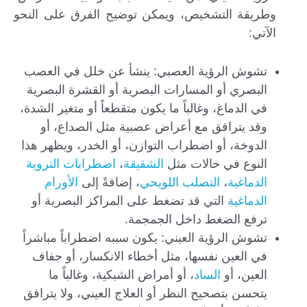
وطريقة التشخيص، ويمكن توضيح الفرق على النحو
الآتي:
تشوش الرؤية العصبي: ينشأ عن خلل في العصب
البصري أو المسارات البصرية أو القشرة البصرية
في الدماغ، وغالباً ما يكون متقطعاً أو متغير الشدة،
وقد يترافق مع أعراض عصبية مثل الصداع، أو
الدوخة، أو اضطراب التوازن، أو الخدر، ويظهر هذا
النوع في حالات مثل
الشقيقة
،
اضطرابات التروية
الدماغية
،
التصلب اللويحي
، إضافةً إلى
الأورام
الدماغية
التي قد تضغط على المراكز البصرية أو
ترفع الضغط داخل الجمجمة.
تشوش الرؤية العيني: يكون سببه اضطراباً مباشراً
في العين نفسها، مثل أخطاء الانكسار، أو جفاف
العين، أو
الساد
، أو أمراض الشبكية، وغالباً ما
يتحسن بتصحيح النظر أو العلاج العيني، ولا يترافق