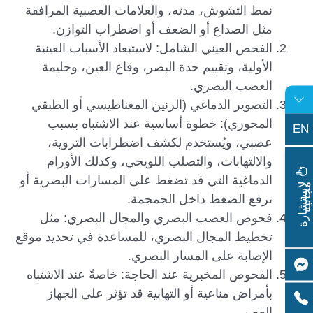
نمط التشوش، مدته، والعلامات العصبية المرافقة
مثل الصداع أو الضعف أو اضطراب التوازن.
الفحص العيني الشامل: لاستبعاد الأسباب العينية
الأولية، وتقييم حدة البصر، وقاع العين، وحليمة
العصب البصري.
التصوير الدماغي (الرنين المغناطيسي أو الطبقي
المحوري): خطوة أساسية عند الاشتباه بسبب
EN
عصبي، ويُستخدم لكشف اضطرابات التروية،
والالتهابات، والتصلب اللويحي، وكذلك الأورام
الدماغية التي قد تضغط على المسارات البصرية أو
ا
س
ت
ش
ا
ر
ة
ج
ا
ن
ي
ل
م
ة
ترفع الضغط داخل الجمجمة.
فحوص العصب البصري والمجال البصري: مثل
تخطيط المجال البصري، للمساعدة في تحديد موقع
الإصابة على المسار البصري.
الفحوص المخبرية عند الحاجة: خاصةً عند الاشتباه
بأمراض مناعية أو التهابية قد تؤثر على الجهاز
العصبي.