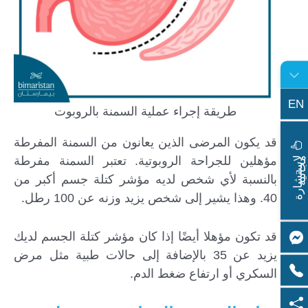
EN
طريقة إجراء عملية السمنة بالروبوت
قد يكون المرضى الذين يعانون من السمنة المفرطة
ا
س
ت
ش
ا
ر
ة
ج
ا
ن
ي
مؤهلين للجراحة الروبوتية. تعتبر السمنة مفرطة
ل
م
ة
بالنسبة لأي شخص لديه مؤشر كتلة جسم أكبر من
40. وهذا يشير إلى شخص يزيد وزنه عن 100 رطل.
قد تكون مؤهلا أيضًا إذا كان مؤشر كتلة الجسم لديك
يزيد عن 35 بالإضافة إلى حالات طبية مثل مرض
السكري أو ارتفاع ضغط الدم.