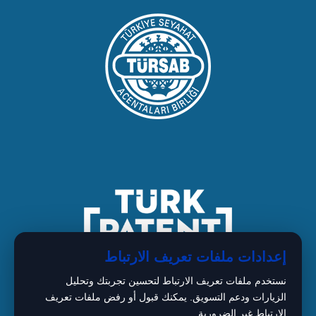
إعدادات ملفات تعريف الارتباط
نستخدم ملفات تعريف الارتباط لتحسين تجربتك وتحليل
الزيارات ودعم التسويق. يمكنك قبول أو رفض ملفات تعريف
الارتباط غير الضرورية.