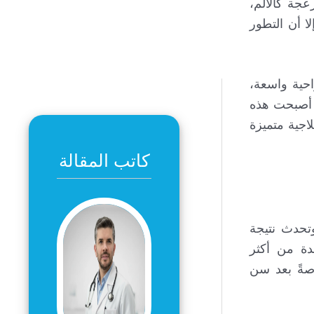
عجة كالألم،
ا أن التطور
احية واسعة،
ث أصبحت هذه
اجية متميزة
كاتب المقالة
سفلي من المستقيم،وتحدث نتيجة
دة من أكثر
صةً بعد سن