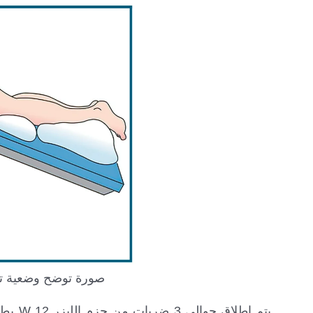
صورة توضح وضعية تفتيت الحصاة&on