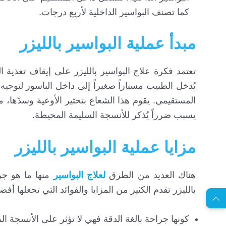
كما تصنف البواسير الداخلية لأربع درجات.
مبدأ عملية البواسير بالليزر
تعتمد فكرة علاج البواسير بالليزر على إيقاف تغذية ا
يُدخل الطبيب مسباراً صغيراً إلى داخل الباسور لتوجيه
المستقيمي. يقوم هذا الشعاع بتخثير الأوعية وسدّها، 
يسبب ضرراً يُذكر للأنسجة السليمة المحيطة.
مزايا عملية البواسير بالليزر
EN
هناك العديد من الطرق
لعلاج البواسير
منها ما هو ج
بالليزر تقدم الكثير من المزايا والفوائد التي تجعلها أ
ا
س
ت
ش
ا
ر
ة
ج
ا
ن
ي
ل
م
ة
كونها جراحة بالغة الدقة فهي لا تؤثر على الأنسجة 