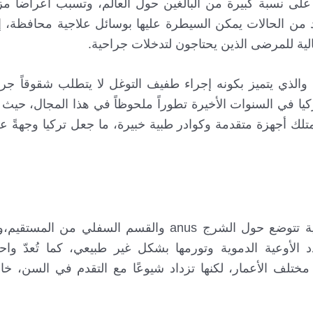
ر على نسبة كبيرة من البالغين حول العالم، وتسبب أعراضاً مز
من الحالات يمكن السيطرة عليها بوسائل علاجية محافظة، إل
الية للمرضى الذين يحتاجون لتدخلات جراحية.
ر، والذي يتميز بكونه إجراء طفيف التوغل لا يتطلب شقوقاً جر
كيا في السنوات الأخيرة تطوراً ملحوظاً في هذا المجال، حي
ك أجهزة متقدمة وكوادر طبية خبيرة، ما جعل تركيا وجهةً عل
البواسير hemorrhoids هي عبارة عن توسعات وريدية تتوضع حول الشرج anus والقسم ال
الأوعية الدموية وتورمها بشكل غير طبيعي، كما تُعدّ واح
تلف الأعمار، لكنها تزداد شيوعًا مع التقدم في السن، خا