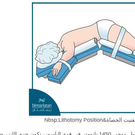
Nbsp;Lithotomy Positi
يتم إطلاق حوالي 3 ضربات من حزم الليزر 12 W بطول موجي 1450 نانومتر في قمة الباسور، تكون 