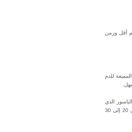
لم أقل وزمن
لمميعة للدم
هل.
ية تفتيت الحصاة lithotomy position ويتم تحديد الباسور الذي
سيتم علاجه، يوضع مسبار الليزر فوق الخط المسنن ويُدفع باتجاه قمة الباسور، تدوم عملية البواسير بالليزر حوالي 20 إلى 30