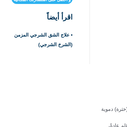
اقرأ أيضاً
• علاج الشق الشرجي المزمن
(الشرخ الشرجي)
خثرة) دموية
م عادةً،