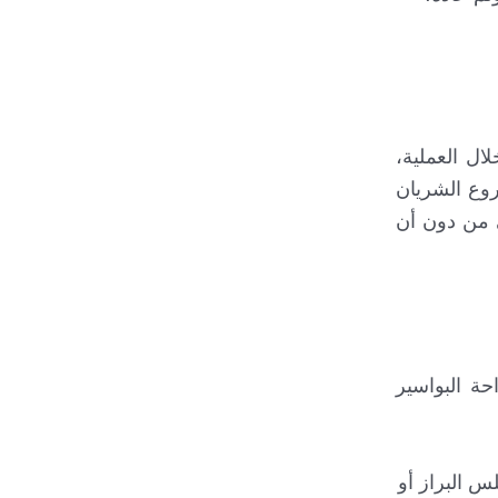
ال العملية،
روع الشريان
ي من دون أن
حة البواسير
س البراز أو