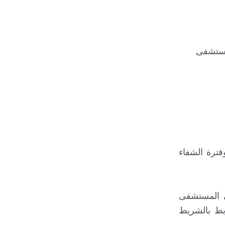
مستشفى
فترة الشفاء
في المستشفى
بط بالشريط