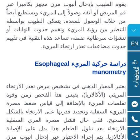
يقوم الطبيب بإدخال أنبوب مرن مجهز بكاميرا عبر
فم المريض أو أنفه وصولاً إلى المريء ويستطيع أيضاً
من خلاله الوصول للمعدة، يتمكن الطبيب بواسطة
التنظير من رؤية المريء وتقييم حدوث التهابات أو
تنشؤات سرطانية ضمنه، تساعد هذه التقنية في تقييم
EN
حدوث مضاعفات تعذر ارتخاء المريء.
دراسة حركية المريء Esophageal
ا
س
ت
ش
ا
ر
ة
ج
ا
ن
ي
ل
م
ة
manometry
يعتبر المعيار الذهبي في تشخيص مرض تعذر الارتخاء
المريئي (الأكالازيا)، يقيس هذا الفحص زمن وقوة
تقلصات المريء بالإضافة إلى قياس ضغط مصرة
المريء السفلية وتحديد قدرتها على الارتخاء بالشكل
الصحيح، ففي حال فشل مصرة المري السفلية
بالارتخاء بعد تناول الطعام هذا يدل على الإصابة
الأكالازيا. يتم إجراء الاختبار عبر إدخال انبوب مرن