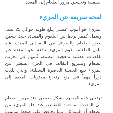
السفلية وتحسين مرور الطعام إلى المعدة.
لمحة سريعة عن المريء
المريء هو أنبوب عضلي يبلغ طوله حوالي 25 سم،
ويعمل كممر يربط بين البلعوم والمعدة، حيث يسمح
بعبور الطعام والسوائل من الفم إلى المعدة. عند
تناول الطعام، يقوم المريء بدفعه نحو المعدة عبر
تقلصات عضلية تمعجية منظمة، تُسهم في تحريك
الطعام وتسريع انتقاله. في الجزء السفلي من
المريء تقع العضلة العاصرة السفلية، والتي تلعب
دوراً مهماً في منع ارتجاع محتويات المعدة إلى
المريء.
ترتخي هذه المصرة بشكل طبيعي عند مرور الطعام
إلى المعدة، ثم تعود للانقباض عند خلو المريء من
الطعام أو السوائل، مما يحافظ على ضغط مناسب