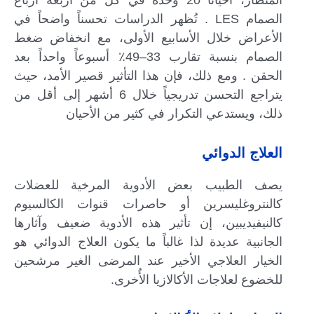
المنظار، أحياناً 20 وحدة في كل من أربعة أرباع
الصمام LES . تُظهر الدراسات تحسناً واضحاً في
الأعراض خلال الأسابيع الأولى، مع انخفاض ضغط
الصمام بنسبة تقارب 33–49٪ أسبوعاً واحداً بعد
الحقن . ومع ذلك، فإن هذا التأثير قصير الأمد، حيث
يتراجع التحسن تدريجياً خلال 6 أشهر إلى أقل من
ذلك، ويستدعي التكرار في كثير من الأحيان
العلاج الدوائي
يصف الطبيب بعض الأدوية المرخية للعضلات
كالنتروغليسرين أو حاصرات قنوات الكالسيوم
كالنيفيديبين، إن تأثير هذه الأدوية ضعيف وآثارها
الجانبية عديدة لذا غالباً ما يكون العلاج الدوائي هو
الخيار العلاجي الأخير عند المرضى الغير مرشحين
للخضوع لعلاجات الأكالازيا الأُخرى.