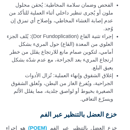
الفحص وضمان سلامة المخاطية: يُحقن محلول
ملون أو يُجرى تنظير داخلي أثناء العملية للتأكد من
عدم إصابة الغشاء المخاطي، وإصلاح أي تمزق إن
وُجد.
إجراء تثنية القاع (Dor Fundoplication): يُلف الجزء
العلوي من المعدة (القاع) حول المريء بشكل
أمامي، لتكوين صمام مانع للارتجاع يقلل من خطر
ارتجاع المريء بعد الجراحة، مع عدم شدّه بشكل
يعيق البلع.
إغلاق الشقوق وإنهاء العملية: تُزال الأدوات
الجراحية، ويُفرغ الغاز من البطن، وتُغلق الشقوق
الصغيرة بخيوط أو لواصق جلدية، مما يقلل الألم
ويسرّع التعافي.
خزع العضل بالتنظير عبر الفم
خزع العضل بالتنظير عبر الفم
(POEM)
هو إجراء