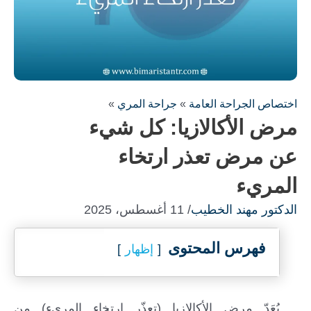
اختصاص الجراحة العامة
»
جراحة المري
»
مرض الأكالازيا: كل شيء
عن مرض تعذر ارتخاء
المريء
الدكتور مهند الخطيب
/ 11 أغسطس، 2025
املأ النموذج لاستشارة مجانية !
سنكون على اتصال معك في أسرع وقت ممكن
فهرس المحتوى
إظهار
يُعَدّ مرض الأكالازيا (تعذّر ارتخاء المريء) من