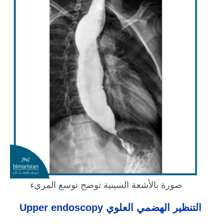
صورة بالأشعة السينية توضح توسع المريء
التنظير الهضمي العلوي Upper endoscopy