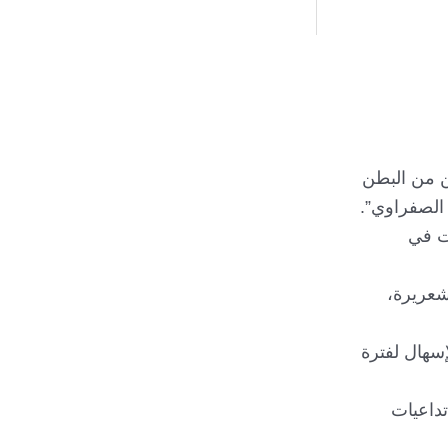
ن من البطن
الصفراوي”.
ات في
شعريرة،
سهال لفترة
تداعيات