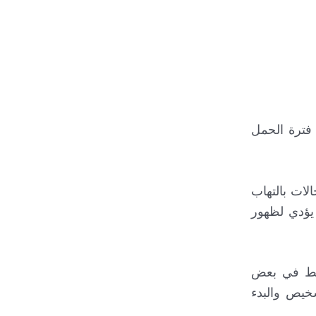
 فترة الحمل
لات بالتهاب
 مما يؤدي لظهور
تلط في بعض
شخيص والبدء