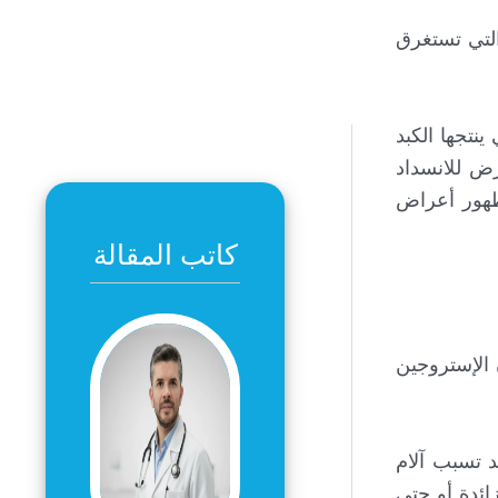
التي تستغرق
نتجها الكبد
رض للانسداد
ظهور أعراض
كاتب المقالة
 الإستروجين
د تسبب آلام
ائدة أو حتى