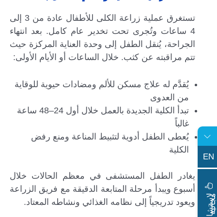
تستغرق عملية زراعة الكلى للأطفال عادة من 3 إلى
4 ساعات وتُجرى تحت تخدير عام كامل. بعد انتهاء
الجراحة، يُنقل الطفل إلى وحدة العناية المركزة حيث
تتم مراقبته عن كثب. خلال الساعات أو الأيام الأولى:
يُقدَّم له علاج مسكن للألم ومضادات حيوية للوقاية
من العدوى
تبدأ الكلية الجديدة بالعمل خلال أول 24–48 ساعة
غالباً
يُعطى الطفل أدوية لتثبيط المناعة ومنع رفض
الكلية
EN
يغادر الطفل المستشفى في معظم الحالات خلال
أسبوع ويبدأ مرحلة المتابعة الدقيقة مع فريق الزراعة
ا
س
ت
ش
ا
ر
ة
ج
ا
ن
ي
ل
م
ة
ويعود تدريجياً إلى نظامه الغذائي ونشاطه المعتاد.