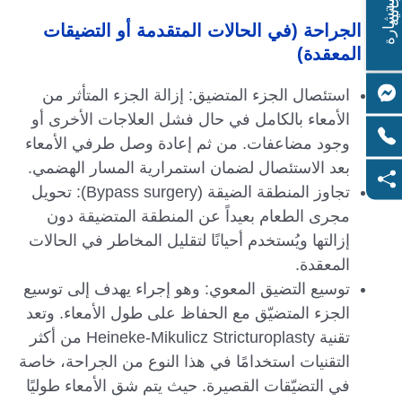
ا
س
ت
ش
ا
ر
ة
ج
ا
ن
ي
ل
م
ة
الجراحة (في الحالات المتقدمة أو التضيقات
المعقدة)
استئصال الجزء المتضيق: إزالة الجزء المتأثر من
الأمعاء بالكامل في حال فشل العلاجات الأخرى أو
وجود مضاعفات. من ثم إعادة وصل طرفي الأمعاء
بعد الاستئصال لضمان استمرارية المسار الهضمي.
تجاوز المنطقة الضيقة (Bypass surgery): تحويل
مجرى الطعام بعيداً عن المنطقة المتضيقة دون
إزالتها ويُستخدم أحيانًا لتقليل المخاطر في الحالات
المعقدة.
توسيع التضيق المعوي: وهو إجراء يهدف إلى توسيع
الجزء المتضيّق مع الحفاظ على طول الأمعاء. وتعد
تقنية Heineke-Mikulicz Stricturoplasty من أكثر
التقنيات استخدامًا في هذا النوع من الجراحة، خاصة
في التضيّقات القصيرة. حيث يتم شق الأمعاء طوليًا