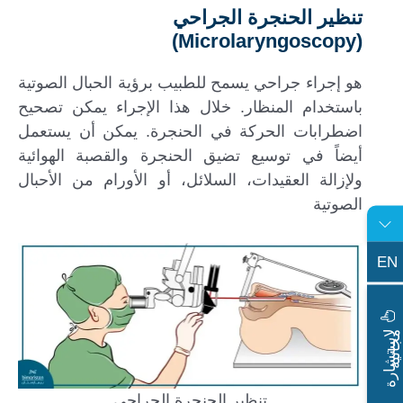
تنظير الحنجرة الجراحي
(Microlaryngoscopy)
هو إجراء جراحي يسمح للطبيب برؤية الحبال الصوتية
باستخدام المنظار. خلال هذا الإجراء يمكن تصحيح
اضطرابات الحركة في الحنجرة. يمكن أن يستعمل
أيضاً في توسيع تضيق الحنجرة والقصبة الهوائية
ولإزالة العقيدات، السلائل، أو الأورام من الأحبال
الصوتية
EN
ا
س
ت
ش
ا
ر
ة
ج
ا
ن
ي
ل
م
ة
تنظير الحنجرة الجراحي