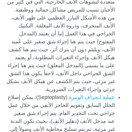
متعددة لتشوهات الأنف الخارجية، التي في كثير من
الأحيان تسبب للمريض مشاكل جمالية ووظيفية.
من هذه الأشكل التبارز العظمي على ظهر الأنف،
الأنف المنحرف، وذروة الأنف المعلقة. التكنيك
الجراحي في هذا العمل إما أن يعتمد (المدخل
المفتوح) حيت يتم هنا إجراء شق صغير على عُميد
الأنف، ويلتئم دون أن يترك أثر، حيث يتم هنا كشف
هيكل الأنف وإجراء التغيرات المطلوبة، أو يعتمد
على ما يسمى (المدخل المغلق) حيث يتم هنا إجراء
الشق الجراحي داخل الأنف، لاحقاً يكون هذا الشق
غير مرئي، حيث يتم الكشف عن هيكل الأنف بشكل
جزئي وإجراء التغيرات الضرورية.
عملية انحراف الوتيرة
(Septoplasty): يمكن إصلاح
الخلل السابق وتقويم الحاجز الأنفي من خلال عمل
جراحي تحت التخدير العام. يتم إجراء شق صغير
عند مدخل الأنف (دهليز الأنف)، بحيث تكون الندبة
غير مرئية، ثم يتم تسليخ مخاطية الأنف وصولاً إلى