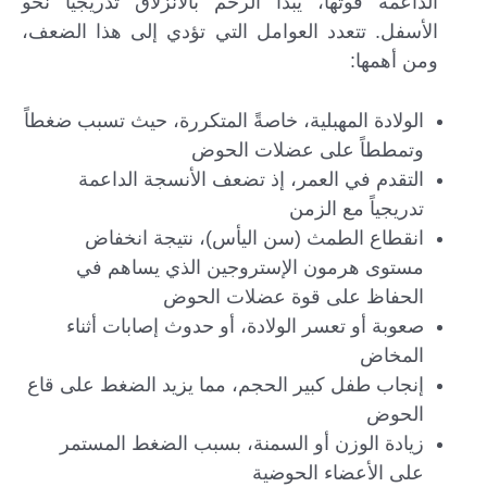
الداعمة قوتها، يبدأ الرحم بالانزلاق تدريجياً نحو
الأسفل. تتعدد العوامل التي تؤدي إلى هذا الضعف،
ومن أهمها:
الولادة المهبلية، خاصةً المتكررة، حيث تسبب ضغطاً
وتمططاً على عضلات الحوض
التقدم في العمر، إذ تضعف الأنسجة الداعمة
تدريجياً مع الزمن
انقطاع الطمث (سن اليأس)، نتيجة انخفاض
مستوى هرمون الإستروجين الذي يساهم في
الحفاظ على قوة عضلات الحوض
صعوبة أو تعسر الولادة، أو حدوث إصابات أثناء
المخاض
إنجاب طفل كبير الحجم، مما يزيد الضغط على قاع
الحوض
زيادة الوزن أو السمنة، بسبب الضغط المستمر
على الأعضاء الحوضية