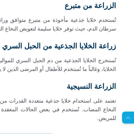
الزراعة من متبرع
تُستخدم خلايا جذعية مأخوذة من متبرع متوافق وراثي
سرطان الدم، حيث توفر خلايا سليمة لتعويض النخاع ال
زراعة الخلايا الجذعية من الحبل السري
تُستخرج الخلايا الجذعية من دم الحبل السري للموالي
الخلايا، وغالباً ما تُستخدم للأطفال أو المرضى الذين
الزراعة النسيجية
EN
تعتمد على استخدام خلايا جذعية متعددة القدرات من ن
النخاع المصاب. تُستخدم في بعض الحالات المعقدة م
للمريض.
ا
س
ت
ش
ا
ر
ة
ج
ا
ن
ي
ل
م
ة