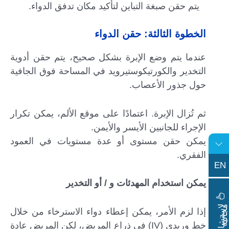
يتم حقن صبغة التباين لتأكيد مكان تدفق الدواء.
الخطوة الثالثة: حقن الدواء
عندما يتم وضع الإبرة بشكل صحيح، يتم حقن أدوية
التخدير والكورتيكوستيرويد في المساحة فوق الجافية
حول جذور الأعصاب.
ثم تُزال الإبرة. اعتمادًا على موقع الألم، يمكن تكرار
الإجراء للجانبين الأيسر والأيمن.
يمكن حقن مستوى أو عدة مستويات في العمود
الفقري.
EN
يمكن استخدام المهدئات و / أو التخدير
ا
س
ت
ش
ا
ر
ة
ج
ا
ن
ي
ل
م
ة
إذا لزم الأمر، يمكن إعطاء دواء الاسترخاء من خلال
خط وريدي (IV) في ذراع المريض، لكن المريض عادة