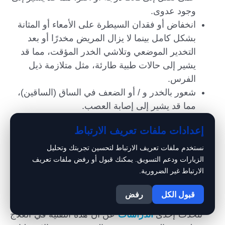
وجود عدوى.
انخفاض أو فقدان السيطرة على الأمعاء أو المثانة
بشكل كامل بينما لا يزال المريض مخدرًا أو بعد
التخدير الموضعي وتلاشي الخدر المؤقت، مما قد
يشير إلى حالات طبية طارئة، مثل متلازمة ذيل
الفرس.
شعور بالخدر و / أو الضعف في الساق (الساقين)،
مما قد يشير إلى إصابة العصب.
إعدادات ملفات تعريف الارتباط
من المهم الاتصال بالطبيب على الفور في حالة
حدوث هذه الأعراض. بالإضافة إلى ذلك، يجب
نستخدم ملفات تعريف الارتباط لتحسين تجربتك وتحليل
مناقشة أي إزعاج أو شعور غير طبيعي مع الطبيب.
الزيارات ودعم التسويق. يمكنك قبول أو رفض ملفات تعريف
الارتباط غير الضرورية.
1
الدراسات حول علاج الديسك بالحقن
قبول الكل
رفض
تتحدث إحدى
الدراسات
عن أن هذه التقنية في العلاج