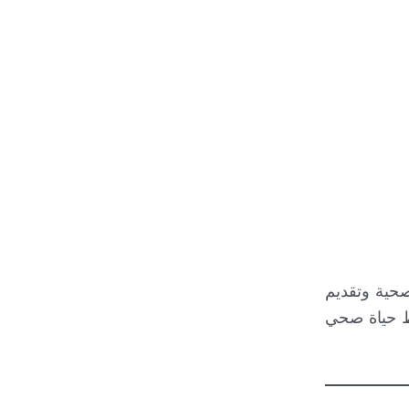
لصحية وتقديم
مط حياة صحي