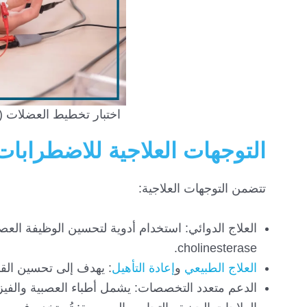
اختبار تخطيط العضلات (Emg) لتشخيص الاضطرابات العضلية العصبية
التوجهات العلاجية للاضطرابات
تتضمن التوجهات العلاجية:
العلاج الدوائي: استخدام أدوية لتحسين الوظيفة العص
cholinesterase.
العلاج الطبيعي
و
إعادة التأهيل
: يهدف إلى تحسين القو
الدعم متعدد التخصصات: يشمل أطباء العصبية والفيزي