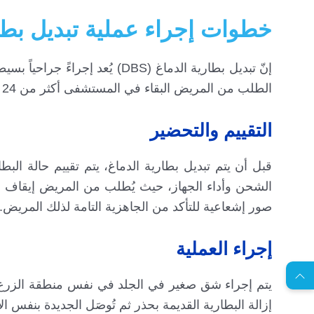
خطوات إجراء عملية تبديل بطار
إنّ تبديل بطارية الدماغ (DBS) 
الطلب من المريض البقاء في المستشفى أكثر من 24 ساعة، وهذه أهم الخطوات:
التقييم والتحضير
الشحن وأداء الجهاز، حيث يُطلب من المريض إيقاف ب
صور إشعاعية للتأكد من الجاهزية التامة لذلك المريض.
EN
إجراء العملية
ا
س
ت
ش
ا
ر
ة
ج
ا
ن
ي
يتم إجراء شق صغير في الجلد في نفس منطقة الزرع ا
ل
م
ة
إزالة البطارية القديمة بحذر ثم تُوصَل الجديدة بنفس 