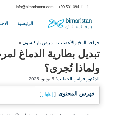
Ski
info@bimaristantr.com
+90 501 094 11 11
t
conten
الرئيسية
الاخ
جراحة المخ والأعصاب
»
مرض باركنسون
»
تبديل بطارية الدماغ لم
ولماذا تُجرى؟
الدكتور فراس الخطيب
/ 5 يونيو، 2025
فهرس المحتوى
إظهار