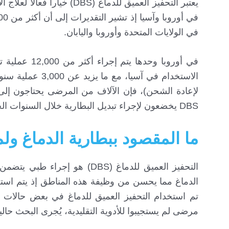
يعتبر التحفيز العميق للدم
في الولايات المتحدة وأوروبا واليابان.
في أوروبا وح
DBS يخضعون لإجراء تبديل البطارية خلال السنوات الخمس الأولى من الزرع مما يجعل هذا الإجراء جزءاً أساسياً من خطة العلاج.
ما المقصود ببطارية الدماغ ولما
التحفيز العميق للدماغ (DBS) ه
الدماغ مما يحسن من وظيفة هذه المناطق إذ يتم اس
تم استخدام التحفيز العميق للدماغ في بعض حالات ا
مرضى لم يستجيبوا للأدوية التقليدية، يُجرى البحث حالي