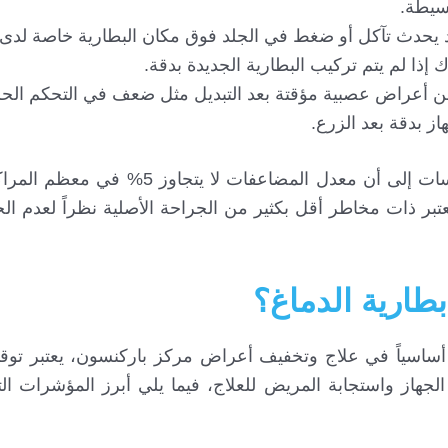
سيطة.
د يحدث تآكل أو ضغط في الجلد فوق مكان البطارية خاصة لدى
ذا لم يتم تركيب البطارية الجديدة بدقة.
ن أعراض عصبية مؤقتة بعد التبديل مثل ضعف في التحكم الح
ز بدقة بعد الزرع.
يعد معدل المضاعفات الجراحية منخفض، تشير الدراسات إلى أن معدل المضاع
تعتبر ذات مخاطر أقل بكثير من الجراحة الأصلية نظراً لعدم الح
طارية الدماغ؟
 جهاز التحفيز العميق للدماغ (DBS) عاملاً أساسياً في علاج وتخفيف أعراض مركز باركنسون، يعت
لجهاز واستجابة المريض للعلاج، فيما يلي أبرز المؤشرات ا