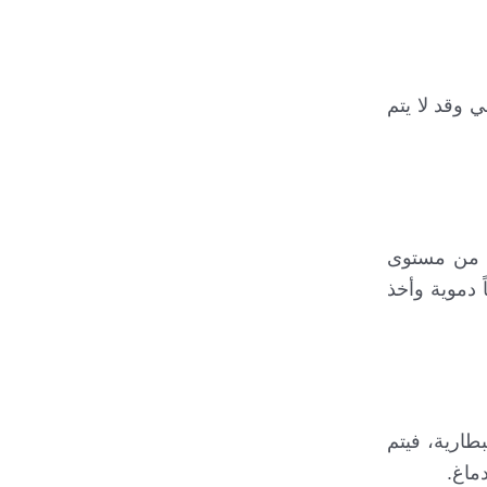
وضعي وقد لا يتم
لبطارية باستخدام جهاز البرمجة الخارجي (programmer) للتحقق من مستوى
دموية وأخذ
طارية، فيتم
ماغ.