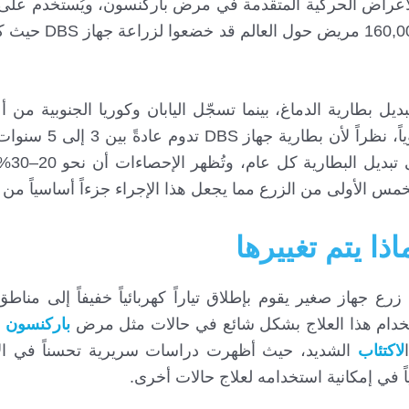
اغ (DBS) خياراً فعالًا لعلاج الأعراض الحركية المتقدمة في مرض باركنسون، ويُستخد
في أوروبا وآسيا إذ تشير التقديرات إلى أن
دها يتم إجراء أكثر من 12,000 عملية تبديل بطارية الدماغ، بينما تسجّل اليابان وكوريا الجنوب
الاستخدام في آسيا، مع ما يزيد عن 3,000 عملية
لإعادة الشحن)
ذا يتم تغييرها
و إجراء طبي يتضمن زرع جهاز صغير يقوم بإطلاق تياراً كهربائياً خفيفاً إلى 
تخدام هذا العلاج بشكل شائع في حالات مثل مرض
باركنسون
و
لاكتئاب
الشديد، حيث أظهرت دراسات سريرية تحسناً في ا
اً في إمكانية استخدامه لعلاج حالات أخرى.