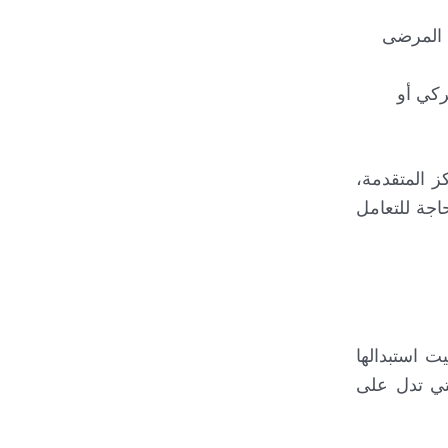
 المرضى
ركي أو
فات لا يتجاوز 5% في معظم المراكز المتقدمة،
اجة للتعامل
بر توقيت استبدالها
لتي تدل على