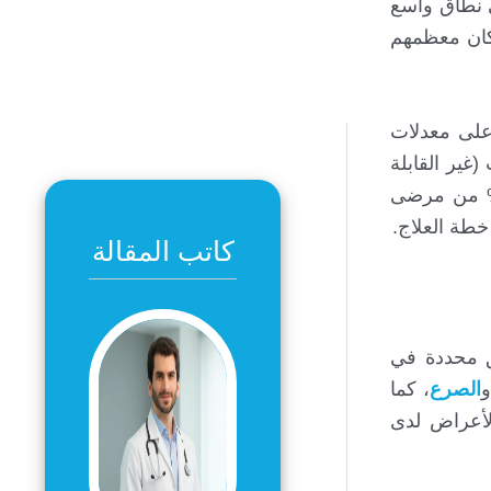
م على نطاق واسع
 أكثر من 160,000 مريض حول العالم قد خضعوا لزراعة جهاز DBS حيث كان معظمهم
ية من أعلى معدلات
 سنوياً، نظراً لأن بطارية جهاز DBS تدوم عادةً بين 3 إلى 5 سنوات (غير القابلة
، فإن الآلاف من المرضى يحتاجون إلى تبديل البطارية كل عام، وتُظهر الإحصاءات أن نحو 20–30% من مرضى
كاتب المقالة
مناطق محددة في
الصرع
، كما
لأعراض لدى