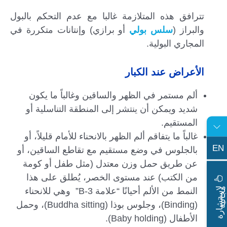
تترافق هذه المتلازمة غالبا مع عدم التحكم بالبول
والبراز (
سلس بولي
أو برازي) وإنتانات متكررة في
المجاري البولية.
الأعراض عند الكبار
ألم مستمر في الظهر والساقين وغالباً ما يكون
شديد ويمكن أن ينتشر إلى المنطقة التناسلية أو
المستقيم.
غالباً ما يتفاقم ألم الظهر بالانحناء للأمام قليلاً، أو
EN
بالجلوس في وضع مستقيم مع تقاطع الساقين، أو
عن طريق حمل وزن معتدل (مثل طفل أو كومة
من الكتب) عند مستوى الخصر، يُطلق على هذا
ا
س
ت
ش
ا
ر
ة
ج
ا
ن
ي
ل
م
ة
النمط من الألم أحيانًا “علامة 3-B” وهي للانحناء
(Binding)، وجلوس بوذا (Buddha sitting)، وحمل
الأطفال (Baby holding).