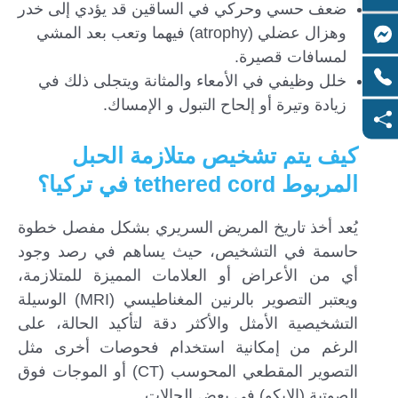
ضعف حسي وحركي في الساقين قد يؤدي إلى خدر
وهزال عضلي (atrophy) فيهما وتعب بعد المشي
لمسافات قصيرة.
خلل وظيفي في الأمعاء والمثانة ويتجلى ذلك في
زيادة وتيرة أو إلحاح التبول و الإمساك.
كيف يتم تشخيص متلازمة الحبل
المربوط tethered cord في تركيا؟
يُعد أخذ تاريخ المريض السريري بشكل مفصل خطوة
حاسمة في التشخيص، حيث يساهم في رصد وجود
أي من الأعراض أو العلامات المميزة للمتلازمة،
ويعتبر التصوير بالرنين المغناطيسي (MRI) الوسيلة
التشخيصية الأمثل والأكثر دقة لتأكيد الحالة، على
الرغم من إمكانية استخدام فحوصات أخرى مثل
التصوير المقطعي المحوسب (CT) أو الموجات فوق
الصوتية (الإيكو) في بعض الحالات.