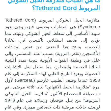
ما هي أسباب متلازمة الحبل الشوكي
المربوط Tethered Cord؟
متلازمة الحبل الشوكي المربوط (Tethered Cord
Syndrome) هي اضطراب وظيفي فيزيولوجي يعود
سببه الأساسي إلى تمطط الحبل الشوكي وتثبته، مما
يؤدي إلى ضعف استقلابي تأكسدي في الخلايا
العصبية، وينتج هذا الضعف عن نقص إمدادات
الأكسجين (نقص التروية) بسبب الشد المستمر، وإلى
خلل في وظيفة القنوات الأيونية نتيجة تمدد أغشية
الخلايا العصبية والمحاور، مما يعطل نقل الإشارات
العصبية، ويعود التاريخ الطبي لهذه المتلازمة إلى عام
1953 عندما وصف الطبيب غارسو (Garceau) لأول
مرة “متلازمة الخيط الانتهائي” لدى ثلاثة مرضى، ثم
تم صياغة المصطلح الأشهر “متلازمة الحبل الشوكي
المربوط” من قبل هوفمان وزملائه في عام 1976
لوصف حالات مرضية ذات خصائص مميزة. وفي عام