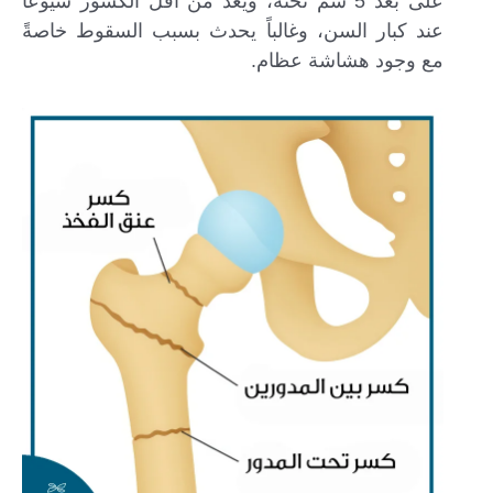
على بعد 5 سم تحته، ويعد من أقل الكسور شيوعاً
عند كبار السن، وغالباً يحدث بسبب السقوط خاصةً
مع وجود هشاشة عظام.