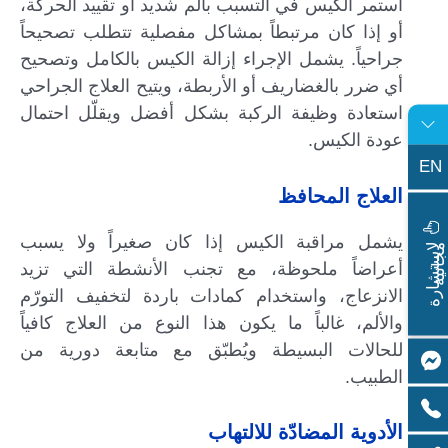
استمر الكيس في التسبب بألم شديد أو تقييد الحركة،
أو إذا كان مرتبطاً بمشاكل مفصلية تتطلب تصحيحاً
جراحياً. يشمل الإجراء إزالة الكيس بالكامل وتصحيح
أي ضرر بالغضاريف أو الأربطة، ويتيح العلاج الجراحي
استعادة وظيفة الركبة بشكل أفضل ويقلّل احتمال
عودة الكيس.
EN
العلاج المحافظ
يشمل مراقبة الكيس إذا كان صغيراً ولا يسبب
ا
س
ت
ش
ا
ر
ة
ج
ا
ن
ي
ل
م
ة
أعراضاً ملحوظة، مع تجنب الأنشطة التي تزيد
الانزعاج، واستخدام كمادات باردة لتخفيف التورّم
والألم، غالباً ما يكون هذا النوع من العلاج كافياً
للحالات البسيطة ويُطبّق مع متابعة دورية من
الطبيب.
الأدوية المضادّة للالتهاب