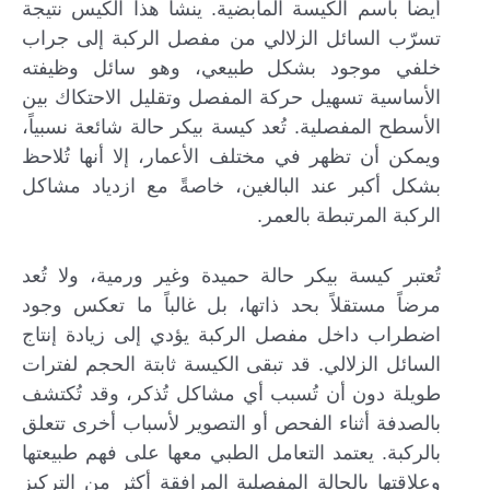
أيضاً باسم الكيسة المأبضية. ينشأ هذا الكيس نتيجة
تسرّب السائل الزلالي من مفصل الركبة إلى جراب
خلفي موجود بشكل طبيعي، وهو سائل وظيفته
الأساسية تسهيل حركة المفصل وتقليل الاحتكاك بين
الأسطح المفصلية. تُعد كيسة بيكر حالة شائعة نسبياً،
ويمكن أن تظهر في مختلف الأعمار، إلا أنها تُلاحظ
بشكل أكبر عند البالغين، خاصةً مع ازدياد مشاكل
الركبة المرتبطة بالعمر.
تُعتبر كيسة بيكر حالة حميدة وغير ورمية، ولا تُعد
مرضاً مستقلاً بحد ذاتها، بل غالباً ما تعكس وجود
اضطراب داخل مفصل الركبة يؤدي إلى زيادة إنتاج
السائل الزلالي. قد تبقى الكيسة ثابتة الحجم لفترات
طويلة دون أن تُسبب أي مشاكل تُذكر، وقد تُكتشف
بالصدفة أثناء الفحص أو التصوير لأسباب أخرى تتعلق
بالركبة. يعتمد التعامل الطبي معها على فهم طبيعتها
وعلاقتها بالحالة المفصلية المرافقة أكثر من التركيز