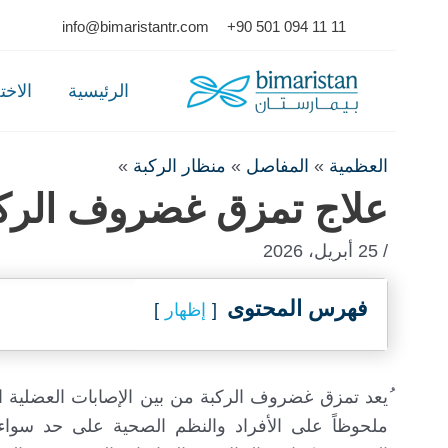
Ski
info@bimaristantr.com
+90 501 094 11 11
t
conten
الرئيسية
الاخ
العظمية
»
المفاصل
»
منظار الركبة
»
علاج تمزق غضروف الركبة ف
/ 25 أبريل، 2026
فهرس المحتوى
إظهار
ُيعد تمزق غضروف الركبة من بين الإصابات العضلية اله
ملحوظاً على الأفراد والنظم الصحية على حد سواء، 