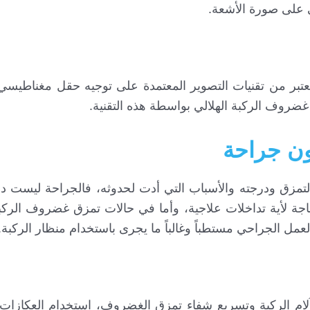
 على صورة الأشعة.
عتبر من تقنيات التصوير المعتمدة على توجيه حقل مغناطيس
غضروف الركبة الهلالي بواسطة هذه التقنية.
ون جراحة
التمزق ودرجته والأسباب التي أدت لحدوثه، فالجراحة ليست دا
اجة لأية تداخلات علاجية، وأما في حالات تمزق غضروف الركب
لعمل الجراحي مستطباً وغالباً ما يجرى باستخدام منظار الركبة.
م الركبة وتسريع شفاء تمزق الغضروف، استخدام العكازات ي