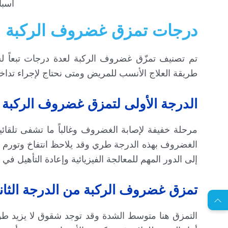
أسبا
درجات تمزق غضروف الركبة
تم تصنيف تمزّق غضروف الركبة لعدة درجات تبعاً
طريقة العلاج الأنسب للمريض ومتى نحتاج لإجراء تدا
الدرجة الأولى لتمزق غضروف الركبة
مرحلة خفيفة لإصابة الغضروف وغالباً ما تشفى تلقائي
الغضروف بهذه الدرجة طري وقد يلاحظ انتفاخ وتورم مع 
إلى الدور المهم للمعالجة الفيزيائية وإعادة التأهيل ف
EN
تمزق غضروف الركبة من الدرجة الثاني
ا
س
ت
ش
ا
ر
ة
ج
ا
ن
ي
ل
م
ة