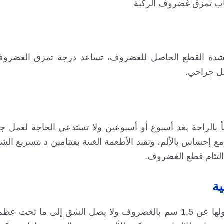
ب تمزق غضروف الركبة
 لشدة القطع الحاصل للغضروف، تساعد درجة تمزق الغضرو
خل جراحي.
اً بالراحة بعد أسبوع أو أسبوعين ولا تستدعي الحاجة لعمل 
إحساس بالألم، وتفيد الأطعمة الغنية بفيتامين د بتسريع الشفا
ي التئام قطع الغضروف.
ة
التمزق هنا متوسط الشدة وقد توجد شقوق لا يزيد طولها عن 1.5 سم بالغضروف ولا يصل الشق إل