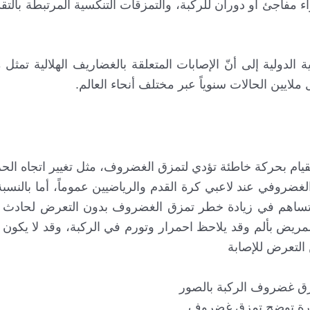
ء مفاجئ أو دوران للركبة، والتمزقات التنكسية المرتبطة بالتق
 الدولية إلى أنّ الإصابات المتعلقة بالغضاريف الهلالية تمثل
قيام بحركة خاطئة تؤدي لتمزق الغضروف، مثل تغيير اتجاه الح
الغضروفي عند لاعبي كرة القدم والرياضيين عموماً، أما بالنسب
د تساهم في زيادة خطر تمزق الغضروف بدون التعرض لحادث
ض بألم وقد يلاحظ احمرار وتورم في الركبة، وقد لا يكون ا
ة توضح تمزق غضروف