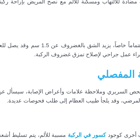
مضادة للالتهاب ومسكنة للألم مع نصح المريض بإراحة ركبته،
يكون التمزق هنا ذو خطورة معتبرة ويجب أن يولى اهتماماً خاصاً، يزيد
راء عمل جراحي لإصلاح تمزق غضروف الركبة.
 المفصلي
لفحص السريري وملاحظة علامات وأعراض الإصابة، سيسأل ع
المرضي، وقد يلجأ طبيب العظام إلى طلب فحوصات عديدة.
ت أخرى كوجود
كسور في الركبة
مسببة للألم، يتم تسليط أشعة