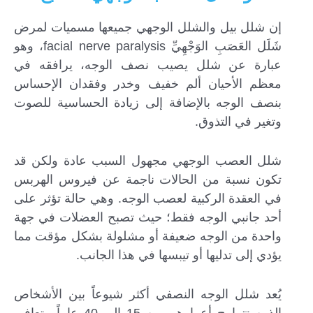
إن شلل بيل والشلل الوجهي جميعها مسميات لمرض
شَلَل العَصَبِ الوَجْهِيِّ facial nerve paralysis، وهو
عبارة عن شلل يصيب نصف الوجه، يرافقه في
معظم الأحيان ألم خفيف وخدر وفقدان الإحساس
بنصف الوجه بالإضافة إلى زيادة الحساسية للصوت
وتغير في التذوق.
شلل العصب الوجهي مجهول السبب عادة ولكن قد
تكون نسبة من الحالات ناجمة عن فيروس الهربس
في العقدة الركبية لعصب الوجه. وهي حالة تؤثر على
أحد جانبي الوجه فقط؛ حيث تصبح العضلات في جهة
واحدة من الوجه ضعيفة أو مشلولة بشكل مؤقت مما
يؤدي إلى تدليها أو تيبسها في هذا الجانب.
يُعد شلل الوجه النصفي أكثر شيوعاً بين الأشخاص
الذين تتراوح أعمارهم بين 15 إلى 40 عاماً. يتعافى