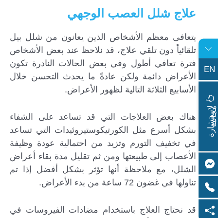
علاج شلل العصب الوجهي
يتعافى معظم الأشخاص الذين يعانون من شلل بيل
تلقائياً دون تلقي علاج، قد نلاحظ عند بعض الأشخاص
فترة تعافي أطول وفي بعض الحالات النادرة تكون
EN
الأعراض دائمة ولكن عادةً ما يحدث التحسن خلال
الأسابيع الثلاثة التالية لظهور الأعراض.
ا
س
ت
ش
ا
ر
ة
ج
ا
ن
ي
ل
م
ة
هناك بعض العلاجات التي قد تساعد على الشفاء
بشكل أسرع مثل الكورتيكوستيروئيدات التي تساعد
في تخفيف التورم وتزيد من احتمالية عودة وظيفة
الأعصاب إلى طبيعتها ومن ثم تقليل مدة بقاء أعراض
الشلل، مع ملاحظة أنها تؤثر بشكل أفضل إذا تم
تناولها في غضون 72 ساعة من بدء الأعراض.
قد نحتاج العلاج باستخدام مضادات الفيروسات في