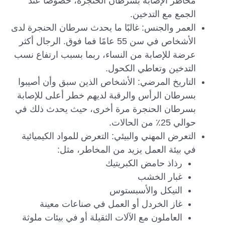
مخاطر الإصابة بسرطان الحنجرة، خصوصًا عند
الجمع مع التدخين.
العمر والجنس: غالبًا ما يحدث سرطان الحنجرة لدى
الأشخاص في سن 55 عامًا فما فوق. الرجال أكثر
عرضة للإصابة من النساء، ربما بسبب ارتفاع نسب
التدخين وتعاطي الكحول.
التاريخ المرضي: الأشخاص الذين سبق وأن أصيبوا
بسرطان الرأس والرقبة لديهم خطر أعلى للإصابة
بسرطان الحنجرة مرة أخرى، حيث يحدث ذلك في
حوالي 25٪ من الحالات.
التعرض المهني والبيئي: التعرض للمواد الكيميائية
في بيئة العمل يزيد من المخاطر، مثل:
رذاذ حامض الكبريتيك
غبار الخشب
النيكل والأسبستوس
غاز الخردل أو العمل في صناعات معينة
العاملون مع الآلات الثقيلة أو في بيئات ملوثة