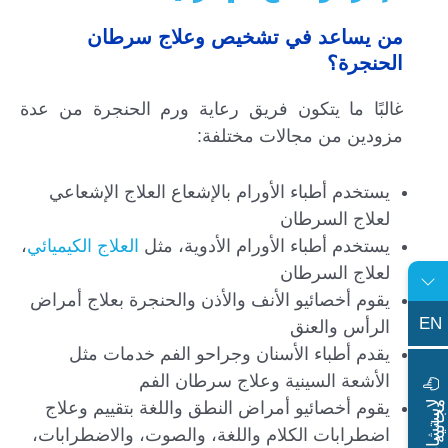
من يساعد في تشخيص وعلاج سرطان
الحنجرة؟
غالبًا ما يتكون فريق رعاية ورم الحنجرة من عدة
مزودين من مجالات مختلفة:
يستخدم أطباء الأورام بالإشعاع العلاج الإشعاعي
لعلاج السرطان
يستخدم أطباء الأورام الأدوية، مثل
العلاج الكيميائي
،
لعلاج السرطان
يقوم أخصائيو الأنف والأذن والحنجرة بعلاج أمراض
EN
الرأس والعنق
يقدم أطباء الأسنان وجراحو الفم خدمات مثل
الأشعة السينية وعلاج سرطان الفم
ا
س
ت
ش
ا
ر
ة
ج
ا
ن
ي
ل
م
ة
يقوم أخصائيو أمراض النطق واللغة بتقييم وعلاج
اضطرابات الكلام واللغة، والصوت، والاضطرابات،