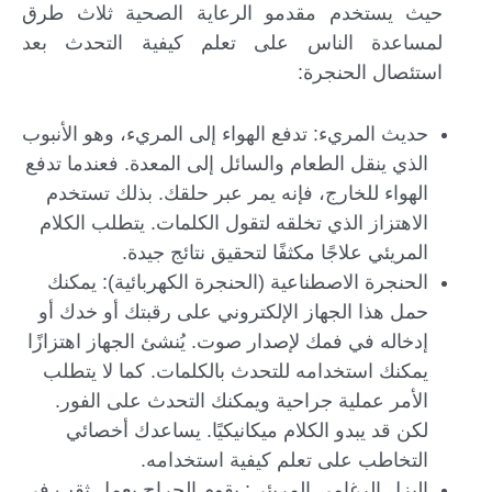
حيث يستخدم مقدمو الرعاية الصحية ثلاث طرق
لمساعدة الناس على تعلم كيفية التحدث بعد
استئصال الحنجرة:
حديث المريء: تدفع الهواء إلى المريء، وهو الأنبوب
الذي ينقل الطعام والسائل إلى المعدة. فعندما تدفع
الهواء للخارج، فإنه يمر عبر حلقك. بذلك تستخدم
الاهتزاز الذي تخلقه لتقول الكلمات. يتطلب الكلام
المريئي علاجًا مكثفًا لتحقيق نتائج جيدة.
الحنجرة الاصطناعية (الحنجرة الكهربائية): يمكنك
حمل هذا الجهاز الإلكتروني على رقبتك أو خدك أو
إدخاله في فمك لإصدار صوت. يُنشئ الجهاز اهتزازًا
يمكنك استخدامه للتحدث بالكلمات. كما لا يتطلب
الأمر عملية جراحية ويمكنك التحدث على الفور.
لكن قد يبدو الكلام ميكانيكيًا. يساعدك أخصائي
التخاطب على تعلم كيفية استخدامه.
البزل الرغامي المريئي: يقوم الجراح بعمل ثقب في