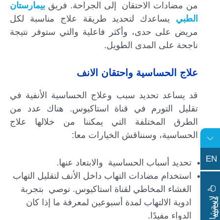
من مضادات الاحتقان إلى الجراحة. فريق
بيمارستان
الطبي
يساعدك لتحديد طريقة علاج مناسبة لكل
مريض على حدى، وأكثر فاعلية والتي ستوفر نتيجة
ناجحة على المدى الطويل.
علاج الحساسية واحتقان الانف
قد يساعد تحديد سبب وعلاج الحساسية الأنفية في
تقليل التورم في قناة استاكيوس. هناك عدد من
الطرق المختلفة التي يمكننا من خلالها علاج
الحساسية، وسنناقش الخيارات معا:
EN
تحديد أسباب الحساسية والابتعاد عنها.
استخدام مضادات التهاب داخل الأنف لتقليل التهاب
الغشاء المخاطي لقناة استاكيوس. نوصي بتجربة
ا
س
ت
ش
ا
ر
ة
ج
ا
ن
ي
ل
م
ة
ادوية الالتهاب لمدة أسبوعين لمعرفة ما إذا كان
الدواء مفيدًا.