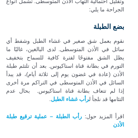
وتقليل احتمالية التهاب الأذن المتوسطى. تشمل أنواع
الجراحة ما يلي:
بضع الطبلة
نقوم بعمل شق صغير في غشاء الطبل وشفط أي
سائل في الأذن المتوسطى. لدى البالغين، غالبًا ما
يظل الشق مفتوحًا لفترة كافية للسماح بتخفيف
التورم في بطانة قناة استاكيوس. بعد أن تلتئم طبلة
الأذن (عادة في غضون يوم إلى ثلاثة أيام)، قد يبدأ
السائل في الأذن المتوسطى في التراكم مرة أخرى
إذا لم تتعاف بطانة قناة استاكيوس. بحال عدم
التئامها قد نلجأ ل
رأب غشاء الطبل
.
اقرأ المزيد حول:
رأب الطبلة – عملية ترقيع طبلة
الأذن