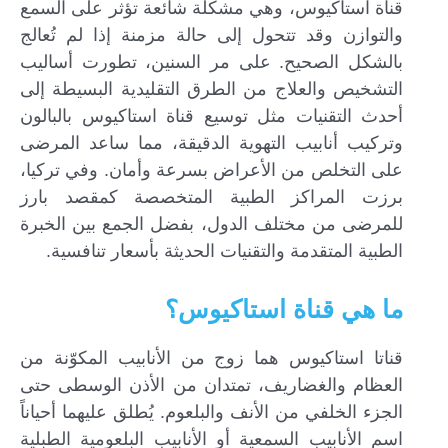
قناة استاكيوس، وهي مشكلة شائعة تؤثر على السمع
والتوازن وقد تتحول إلى حالة مزمنة إذا لم تُعالج
بالشكل الصحيح. على مر السنين، تطورت أساليب
التشخيص والعلاج من الطرق التقليدية البسيطة إلى
أحدث التقنيات مثل توسيع قناة استاكيوس بالبالون
وتركيب أنابيب التهوية الدقيقة، مما ساعد المرضى
على التخلص من الأعراض بسرعة وأمان. وفي تركيا،
برزت المراكز الطبية المتخصصة كمقصد بارز
للمرضى من مختلف الدول، بفضل الجمع بين الخبرة
الطبية المتقدمة والتقنيات الحديثة بأسعار تنافسية.
ما هي قناة استاكيوس؟
إرسال...
قناتا استاكيوس هما زوج من الأنابيب المكوّنة من
العظام والغضاريف، تمتدان من الأذن الوسطى حتى
الجزء الخلفي من الأنف والبلعوم. يُطلق عليهما أحياناً
اسم الأنابيب السمعية أو الأنابيب البلعومية الطبلية