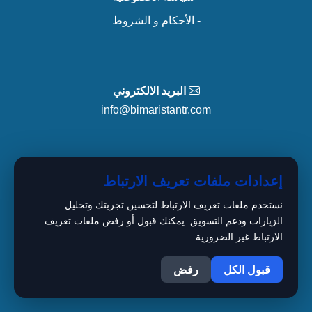
- الأحكام و الشروط
البريد الالكتروني
info@bimaristantr.com
المكتب الرئيسي
إعدادات ملفات تعريف الارتباط
15 TEMMUZ Mah. Bahar Cad.
نستخدم ملفات تعريف الارتباط لتحسين تجربتك وتحليل
Perola Residence C
الزيارات ودعم التسويق. يمكنك قبول أو رفض ملفات تعريف
Blok No: 89/2 İç Kapı No: Z7(99)
الارتباط غير الضرورية.
1
Bağcılar / İstanbul
قبول الكل
رفض