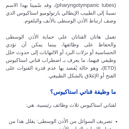
(pharyngotympanic tubes)، وقد سُميتا بهذا الاسم
نسبةً إلى الطبيب الإيطالي بارتولوميو استاكيوس الذي
وصف ارتباط الأذن الوسطى بالأنف والبلعوم.
تعمل هاتان القناتان على حماية الأذن الوسطى
والحفاظ على وظائفها، بينما يمكن أن تؤدي
الحساسية أو نزلات البرد أو الالتهابات إلى حدوث خلل
وظيفي فيهما، ما يعرف بـ اضطراب قناتي استاكيوس
(ETD)، وهو حالة يُقصد بها عدم قدرة القنوات على
الفتح أو الإغلاق بالشكل الطبيعي.
ما وظيفة قناتي استاكيوس؟
لقناتي استاكيوس ثلاث وظائف رئيسية. هي:
تصريف السوائل من الأذن الوسطى: يقلل هذا من
خطر الإصابة بالتهاب الأذن.