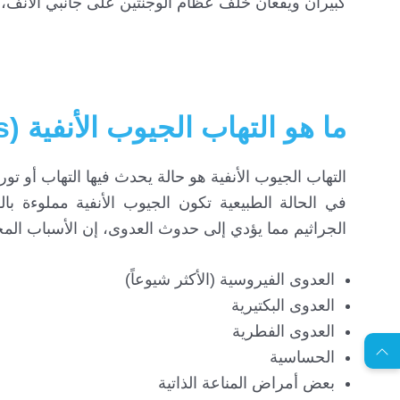
كبيران ويقعان خلف عظام الوجنتين على جانبي الأنف،
ما هو التهاب الجيوب الأنفية (sinusitis)؟
التهاب الجيوب الأنفية هو حالة يحدث فيها التهاب أو ت
في الحالة الطبيعية تكون الجيوب الأنفية مملوءة با
الجراثيم مما يؤدي إلى حدوث العدوى، إن الأسباب المحت
العدوى الفيروسية (الأكثر شيوعاً)
EN
العدوى البكتيرية
العدوى الفطرية
الحساسية
ا
س
ت
ش
ا
ر
ة
ج
ا
ن
ي
ل
م
ة
بعض أمراض المناعة الذاتية