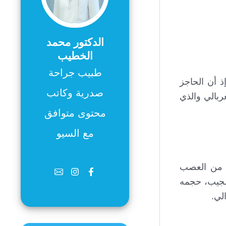
الدكتور محمد
الخطيب
طبيب جراحة
 أن الحاجز
صدرية وكاتب
غربالي والذي
محتوى متوافق
مع السيو
ب من العصب
للجيب، حجمه
لي.