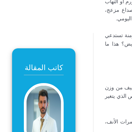
م أو التهاب
 صداع مزعج،
ليومي.
زمنة تستدعي
يض؟ هذا ما
كاتب المقالة
فيف من وزن
 الذي يتغير
مرات الأنف،