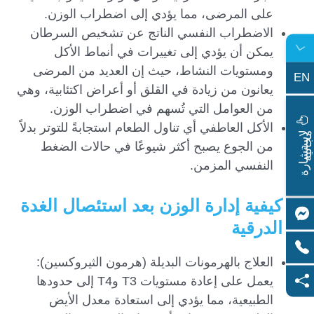
على المرضى، مما يؤدي إلى اضطراب الوزن.
الاضطراب النفسي الناتج عن تشخيص السرطان
يمكن أن يؤدي إلى تغييرات في أنماط الأكل
ومستويات النشاط، حيث إن العديد من المرضى
EN
يعانون من زيادة في القلق أو أعراض اكتئابية، وهي
من العوامل التي تُسهم في اضطراب الوزن.
الأكل العاطفي أي تناول الطعام استجابةً للتوتر بدلاً
ا
س
ت
ش
ا
ر
ة
ج
ا
ن
ي
ل
م
ة
من الجوع يصبح أكثر شيوعًا في حالات الضغط
النفسي المزمن.
كيفية إدارة الوزن بعد استئصال الغدة
الدرقية
العلاج بالهرمونات البديلة (هرمون الثيروكسين):
يعمل على إعادة مستويات T3 وT4 إلى حدودها
الطبيعية، مما يؤدي إلى استعادة معدل الأيض