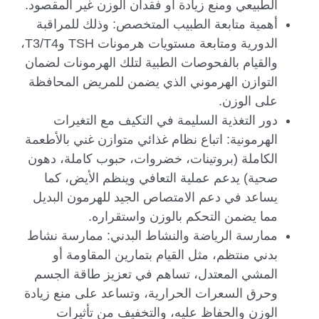
الطبيعي ومنع زيادة أو فقدان الوزن غير المقصود.
أهمية متابعة الطبيب المتخصص: وذلك للمراقبة
الدورية ومتابعة مستويات هرمونات TSH وT3/T4،
والقيام بالفحوصات الطبية لتلك الهرمونات لضمان
التوازن الهرموني الذي يضمن للمريض المحافظة
على الوزن.
دور التغذية السليمة في التكيف مع التغيرات
الهرمونية: اتباع نظام غذائي متوازن غني بالأطعمة
الكاملة (بروتينات، خضروات، حبوب كاملة، دهون
صحية) يدعم عملية التعافي وينظم الأيض، كما
يساعد في دعم الامتصاص الجيد للهرمون البديل
مما يضمن التحكم بالوزن واستقراره.
ممارسة الرياضة والنشاط البدني: ممارسة نشاط
بدني منتظم، مثل القيام بتمارين المقاومة أو
المشي المعتدل، تساهم في تعزيز طاقة الجسم
وحرق السعرات الحرارية، وتساعد على منع زيادة
الوزن والحفاظ عليه، والتخفيف من تأثيرات