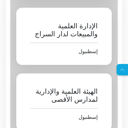
الإدارة العلمية
والمبيعات لدار السراج
EN
إسطنبول
ا
س
ت
ش
ا
ر
ة
ج
ا
ن
ي
ل
م
ة
الهيئة العلمية والإدارية
لمدارس الأقصى
إسطنبول 