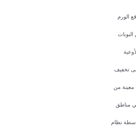
ع الورم
النوبات
أوعية
لى تخفيف
 معينة من
في مناطق
واسطة نظام