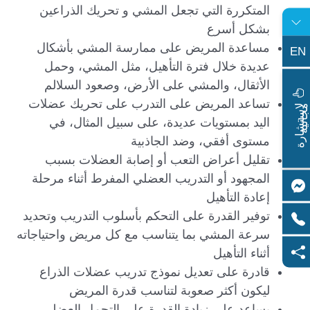
المتكررة التي تجعل المشي و تحريك الذراعين
بشكل أسرع
مساعدة المريض على ممارسة المشي بأشكال
EN
عديدة خلال فترة التأهيل، مثل المشي، وحمل
الأثقال، والمشي على الأرض، وصعود السلالم
تساعد المريض على التدرب على تحريك عضلات
ا
س
ت
ش
ا
ر
ة
ج
ا
ن
ي
ل
م
ة
اليد بمستويات عديدة، على سبيل المثال، في
مستوى أفقي، وضد الجاذبية
تقليل أعراض التعب أو إصابة العضلات بسبب
المجهود أو التدريب العضلي المفرط أثناء مرحلة
إعادة التأهيل
توفير القدرة على التحكم بأسلوب التدريب وتحديد
سرعة المشي بما يتناسب مع كل مريض واحتياجاته
أثناء التأهيل
قادرة على تعديل نموذج تدريب عضلات الذراع
ليكون أكثر صعوبة لتناسب قدرة المريض
يساعد على زيادة القدرة على التحمل العضلي