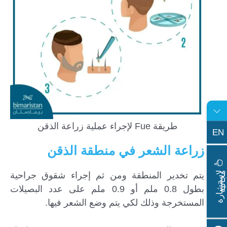
طريقة Fue لإجراء عملية زراعة الذقن
EN
زراعة الشعر في منطقة الذقن
ا
س
ت
ش
ا
ر
ة
ج
ا
ن
ي
يتم تخدير المنطقة ومن ثم إجراء شقوق جراحية
ل
م
ة
بطول 0.8 ملم أو 0.9 ملم على عدد البصيلات
المستخرجة وذلك لكي يتم وضع الشعر فيها.