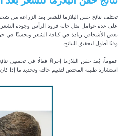
نتائج حقن البلازما للشعر بعد ا
تختلف نتائج حقن البلازما للشعر بعد الزراعة من شخص
على عدة عوامل مثل حالة فروة الرأس وجودة الشعر المز
بعض الأشخاص زيادة في كثافة الشعر وتحسنًا في جودته
وقتًا أطول لتحقيق النتائج.
عموماً، يُعد حقن البلازما إجراءً فعالًا في تحسين 
استشارة طبيبه المختص لتقييم حالته وتحديد ما إذا كان 