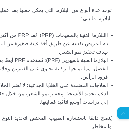
توجد عدة أنواع من البلازما التي يمكن حقنها بعد ع
البلازما ما يلي:
االبلازما الغ
دم المريض نفسه عن طريق أخذ عينة صغيرة من الدم، 
بهدف تحفيز نمو الشعر.
الفصل، مما يمنحها تركيبة تحتوي على الفيبرين وخلاي
فروة الرأس.
العلاجات المعتمدة على الخلايا الجذعية: لا تُعتبر الخ
EN
لدعم تجديد الأنسجة وتحفيز نمو الشعر، من خلال حقن
إلى دراسات أوسع لتأكيد فعاليتها.
ا
س
ت
ش
ا
ر
ة
ج
ا
ن
ي
ل
م
ة
يُنصح دائمًا باستشارة الطبيب المختص لتحديد النوع 
والمخاطر.