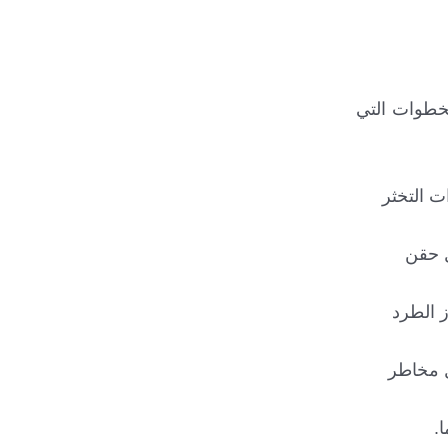
لخطوات التي
ت التخثر
ت الكحولية والتدخين لمدة 3 إلى 5 أيام قبل حقن
 الطرد
ل مخاطر
.