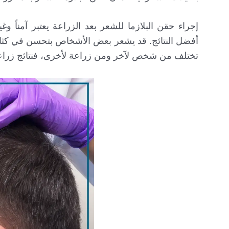
إجراء حقن البلازما للشعر بعد الزراعة يعتبر آمناً 
أفضل النتائج. قد يشعر بعض الأشخاص بتحسن في كثافة 
تختلف من شخص لآخر ومن زراعة لأخرى، فنتائج زراعة الشعر بتقنية DHI قد تختلف عن