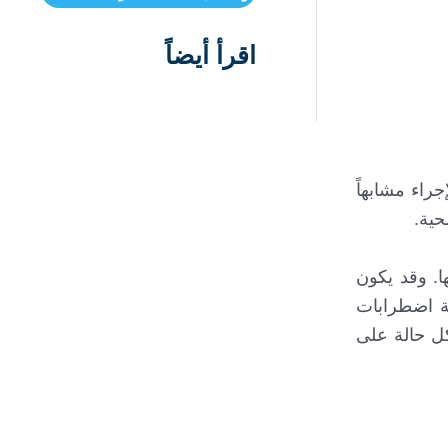
اقرأ أيضاً
راء مشابهاً
حية.
ا. وقد يكون
جة اضطرابات
كل حالة على