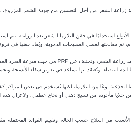
ملية زراعة الشعر من أجل التحسين من جودة الشعر المزروع، 
نية بالصفيحات (PRP): تُعد PRP من أكثر الأنواع استخدامًا في حقن البلازما للشعر بعد الزراعة. ي
ثم معالجتها لفصل الصفيحات الدموية، ويُعاد حقنها في فروة
البلازما الغنية بالفيبرين (PRF): تُستخدم PRF أيضًا بعد زراعة الشعر، وتختلف عن PRP 
ا الدم البيضاء. ويُعتقد أنها تساعد في تعزيز شفاء الأنسجة وت
لايا الجذعية نوعًا من البلازما، لكنها تُستخدم في بعض المراكز كخ
 خلايا مأخوذة من نسيج دهني أو نخاع عظمي. ولا تزال هذه ال
الأنسب من العلاج حسب الحالة وتقييم الفوائد المحتملة مقا