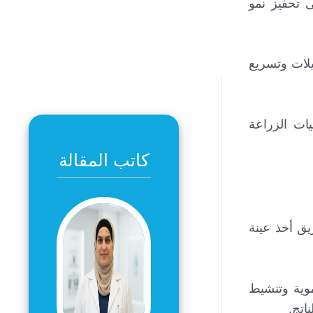
ى تحفيز نمو
يلات وتسريع
يات الزراعة
كاتب المقالة
يق أخذ عينة
موية وتنشيط
اتج.