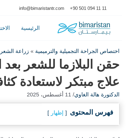
Ski
info@bimaristantr.com
+90 501 094 11 11
t
conten
الرئيسية
الاخ
اختصاص الجراحة التجميلية والترميمية
»
زراعة الشعر
حقن البلازما للشعر بعد ا
علاج مبتكر لاستعادة كثا
الدكتورة هالة الغاوي
/ 11 أغسطس، 2025
فهرس المحتوى
إظهار