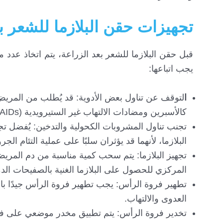
تجهيزات حقن البلازما للشعر ب
قبل حقن البلازما للشعر بعد الزراعة، يتم اتخاذ عدد
يجب اتباعها:
ا
لتوقف عن تناول بعض الأدوية: قد يُطلب من المريض 
كالأسبرين ومضادات الالتهاب غير الستيرويدية (NSAIDs).
البلازما، لأنهما قد يؤثران سلبًا على عملية التئام الجر
تجهيز البلازما: يتم سحب كمية مناسبة من دم المري
المركزي للحصول على البلازما الغنية بالصفيحات الدموية 
تطهير فروة الرأس: يجب تطهير فروة الرأس جيدًا با
العدوى والالتهاب.
تخدير فروة الرأس: يتم تطبيق مخدر موضعي على فروة 