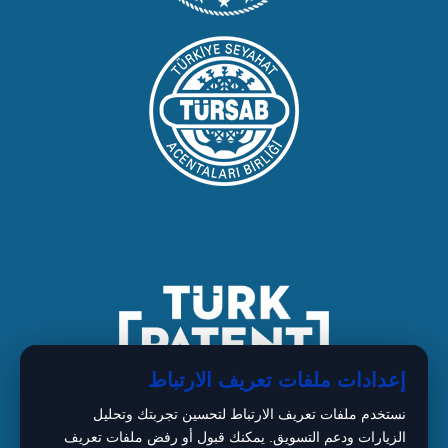
إعدادات ملفات تعريف الارتباط
نستخدم ملفات تعريف الارتباط لتحسين تجربتك وتحليل
الزيارات ودعم التسويق. يمكنك قبول أو رفض ملفات تعريف