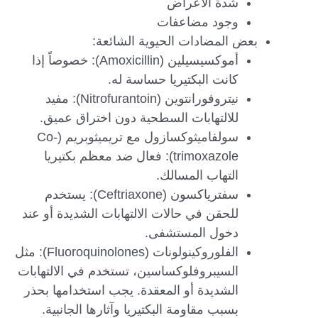
شدة الأعراض
وجود مضاعفات
بعض المضادات الحيوية الشائعة:
أموكسيسيلين (Amoxicillin): خصوصاً إذا
كانت البكتيريا حساسة له.
نيتروفورانتوين (Nitrofurantoin): مفيد
للالتهابات السطحية دون اختراق عميق.
سولفاميثوكسازول مع تريميثوبريم (Co-
trimoxazole): فعال ضد معظم بكتيريا
التهاب المسالك.
سفترياكسون (Ceftriaxone): يستخدم
للحقن في حالات الالتهابات الشديدة أو عند
دخول المستشفى.
الفلوروكينولونات (Fluoroquinolones): مثل
السيبروفلوكساسين، تستخدم في الالتهابات
الشديدة أو المعقدة. يجب استخدامها بحذر
بسبب مقاومة البكتيريا وآثارها الجانبية.