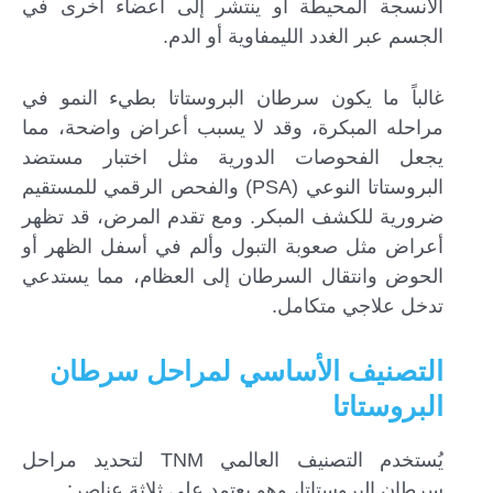
الأنسجة المحيطة أو ينتشر إلى أعضاء أخرى في
الجسم عبر الغدد الليمفاوية أو الدم.
غالباً ما يكون سرطان البروستاتا بطيء النمو في
مراحله المبكرة، وقد لا يسبب أعراض واضحة، مما
يجعل الفحوصات الدورية مثل اختبار مستضد
البروستاتا النوعي (PSA) والفحص الرقمي للمستقيم
ضرورية للكشف المبكر. ومع تقدم المرض، قد تظهر
أعراض مثل صعوبة التبول وألم في أسفل الظهر أو
الحوض وانتقال السرطان إلى العظام، مما يستدعي
تدخل علاجي متكامل.
التصنيف الأساسي لمراحل سرطان
البروستاتا
يُستخدم التصنيف العالمي TNM لتحديد مراحل
سرطان البروستاتا، وهو يعتمد على ثلاثة عناصر: