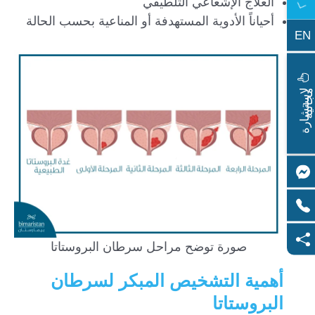
العلاج الإشعاعي التلطيفي
أحياناً الأدوية المستهدفة أو المناعية بحسب الحالة
EN
ا
س
ت
ش
ا
ر
ة
ج
ا
ن
ي
ل
م
ة
صورة توضح مراحل سرطان البروستاتا
أهمية التشخيص المبكر لسرطان
البروستاتا