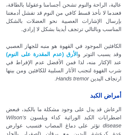
عالية، الراحة والنوم تشحن أجسامنا وعقولنا بالطاقة،
فعندما لا نأخذ قسط كافي من النوم قد تفشل أدمغتنا
بإرسال الإشارات العصبية نحو العضلات بالشكل
المناسب وبالتالي ترتجف أيدينا بشكل لا إرادي.
الكافئين الموجود في القهوة هو منبه للجهاز العصبي
وقد يسبب التوتر و
الأرق (عدم المقدرة على النوم)
عند الإكثار منه، لذا فمن الأفضل عدم الإفراط في
شرب القهوة لتجنب الآثار السلبية للكافئين ومن بينها
ارتجاف اليدين
Hands tremor
.
أمراض الكبد
الرعاش قد يدل على وجود مشكلة ما بالكبد، فبعض
اضطرابات الكبد الوراثية كداء ويلسون
Wilson’s
disease
تؤثر على دماغ المصاب فتسبب عوارض
عدة كرعشة اليدين مع يرقان (اصفرار بالجلد