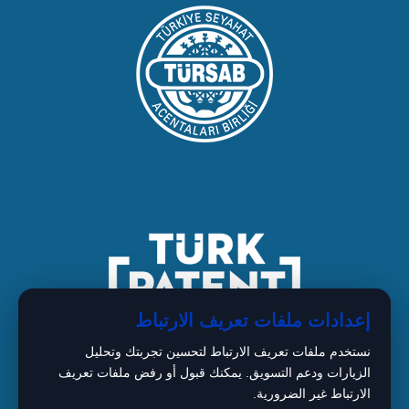
إعدادات ملفات تعريف الارتباط
نستخدم ملفات تعريف الارتباط لتحسين تجربتك وتحليل
الزيارات ودعم التسويق. يمكنك قبول أو رفض ملفات تعريف
الارتباط غير الضرورية.