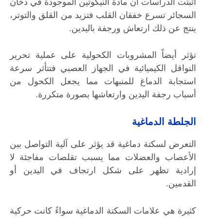
أثبتت الدراسات أن مادة النيكوتين الموجودة في دخان
السجائر تسرع خفقان القلب فتزيد من القلق والتوتر،
ينتج عن ذلك ارتعاش ورجفة باليدين.
تؤثر أيضاً المشروبات الكحولية على عملية تحرير
النواقل الكيميائية في الجهاز العصبي فتتأثر سرعة
استجابة الدماغ للمنبهات مما يجعل الكحول من
أسباب رجفة اليدين وارتعاشها بصورة متكررة.
الجلطة الدماغية
التعرض لسكتة دماغية قد يؤثر على آلية التواصل بين
الأعصاب والعضلات مما يسبب تقلصات مفاجئة لا
إرادية تظهر على شكل ارتجاف في اليدين أو
القدمين.
كثيرة هي علامات السكتة الدماغية سواءً كانت حركية