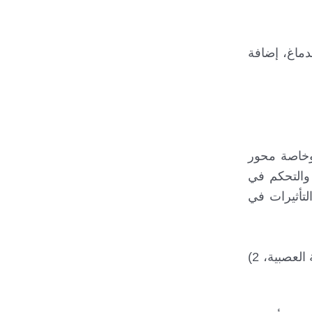
في أنسجة الدماغ، إضافة
(وخاصة محور
 والتحكم في
لتأثيرات في
هناك أربع نظريات رئيسية لتفسير آلية عمل جهاز تحفيز الدماغ في علاج مرض باركنسون: 1) التثبيط المباشر للفعالية العصبية، 2)