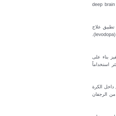
إن أساليب الجراحة الرئيسية في علاج مرض باركنسون هي: الجراحة الاستئصالية، طريقة التحفيز العميق للدماغ deep brain
تطبيق علاج
.
 ضبط معايير التحفيز بناء على
ائج، ويُعتبر التحفيز العميق للدماغ (DBS) المهادي/الوطائي (Thalamic) الأكثر استخداماً
مطبق في منطقة النواة تحت المهاد (STN) أو المطبق داخل الكرة
التحفيز العميق للدماغ (DBS) الذين يعانون من الرجفان