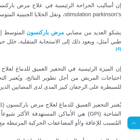
stimulation parkinson’s، ونقل الخلايا الجنينية المتوسطة إلى الجسم المخطط في الدماغ.
يشكو العديد من مصابي
مرض باركنسون
المتوسط إلى
طبي أمثل، ويعود ذلك إلى الاستجابة المتقلبة، خلل حركة م
(4)
للسيطرة على الرجفان كبير المدى لدى المصابين الذين
EN
المُسبب للإعاقة و/أو المضاعفات الحركية المرتبطة مع ا
ا
س
ت
ش
ا
ر
ة
ج
ا
ن
ي
ل
م
ة