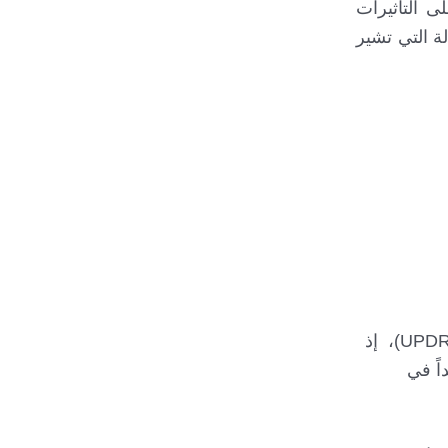
ى التأثيرات
ة التي تشير
تناقص في الأعراض الحركية المحرض بالليفودوبا بنسبة> 33٪ من مقياس التصنيف الموحد في مرض باركنسون (UPDRS)، إذ
اً في