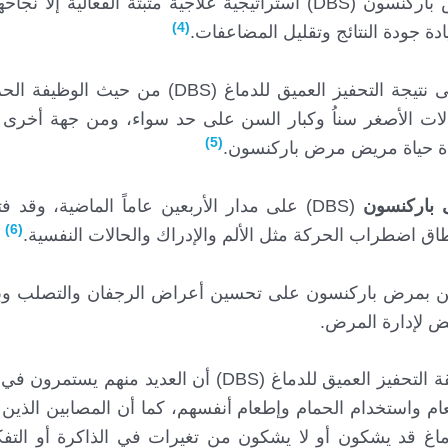
على الرغم من أن التحفيز العميق للدماغ لعلاج مرض باركنسون (DBS) استراتيجية علاجية مثبتة الف
(4)
ادة جودة النتائج وتقليل المضاعفات.
إن عمر مريض مرض باركنسون لا يُشكل مؤشراً على نتيجة التحفيز العميق للدما
ت الأصغر سناُ وكبار السن على حد سواء، ومن جهة أخرى ف
(5)
 جودة حياة مريض مرض باركنسون.
ى باركنسون
(DBS) على مدار الأربعين عاماً الماضية، وقد ف
(6)
اق اضطراب الحركة مثل الألم والإدراك والحالات النفسية.
بين بمرض باركنسون على تحسين أعراض الرجفان والتصلب وب
يض لإدارة المرض.
وجد الباحثون الذين تابعوا المصابين بعد الجراحة بطريقة التحفيز العميق للدماغ (DBS) أ
ام واستخدام الحمام وإطعام أنفسهم، كما أن المصابين الذين
اغ قد يشكون أو لا يشكون من تغيرات في الذاكرة أو التفكي