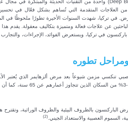
تُعتبر عملية التحفيز العميق للدماغ (Deep Brain Stimulation) واحدة من التقنيات الحديثة والمبتكر
من العلاجات المتقدمة التي تُساهم بشكل فعّال في تحسين
رض. في تركيا، شهدت السنوات الأخيرة تطورًا ملحوظًا في ال
لباحثين عن علاجات فعالة ومتميزة بتكاليف معقولة. يقدم هذا 
اركنسون في تركيا، ويستعرض الفوائد، الإجراءات، والتجارب ا
ومراحل تطوره
ي تنكسي مزمن شيوعاً بعد مرض ألزهايمر الذي يٌعتبر ال
الشيوع، وهو ذو معدل حدوث مرتفع ويُشاهد بنسبة 1-3% من السكا
ض الباركنسون بالظروف البيئية والظروف الوراثية، وتقترح ه
(2)
ة، السموم العصبية والاستعداد الجيني.