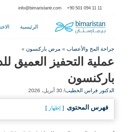
Ski
info@bimaristantr.com
+90 501 094 11 11
t
conten
الرئيسية
الاخ
جراحة المخ والأعصاب
»
مرض باركنسون
»
عملية التحفيز العميق لل
باركنسون
الدكتور فراس الخطيب
/ 30 أبريل، 2026
فهرس المحتوى
إظهار