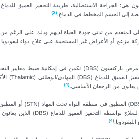
(2)
 المتقدم من تدني جودة الحياة لديهم وذلك على الرغم من 
زعج أو الأعراض غير المستجيبة على علاج دواء ليفودوبا (levodopa)
إن الميزة الرئيسية في التحفيز العميق للدماغ لعلاج مرض باركنسون (DBS) تكمن في إمكانية
احتياجات المريض من أجل تطوير النت
(4)
 يعانون من الرجفان الأساسي.
يُعتبر التحفيز العميق للدماغ لعلاج مرض باركنسون (DBS) ال
الشاحبة (GPi) هي الأماكن المستهدفة الأكثر شيوعاً للعلاج بواسطة 
(4)
لليفودوبا.