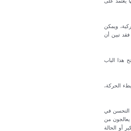
عالية إلا نجاحها يعتمد على
غ (DBS) من حيث الوظيفة الحركية، ويمكن
قد تبين أن
تح هذا الباب
طء الحركة،
ن العديد منهم يستمرون في التحسن في
 يعالجون من
ر أو الحالة