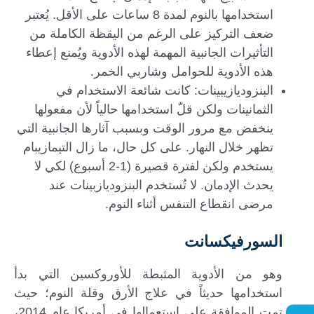
استخدامها بالنوم لمدة 8 ساعات على الأقل. يُعتبر
ضعف التركيز على الرغم من اليقظة الكاملة من
التأثيرات الجانبية المهمة لهذه الأدوية ويُمنع إعطاء
هذه الأدوية للحوامل وشاربي الخمر.
البنزوديازيبينات: كانت شائعة الاستخدام في
الثمانينات ولكن قلّ استخدامها حالياً لأن مفعولها
ينخفض مع مرور الوقت وبسبب آثارها الجانبية التي
تظهر خلال النهار. على كل حال، ما زال التيمازيبام
يستخدم ولكن لفترة قصيرة (1-2 أسبوع) لكي لا
يحدث الإدمان. لا تُستخدم البنزوديازبينات عند
مرضى انقطاع التنفس أثناء النوم.
السورفيكسانت
وهو من الأدوية المثبطة للأوروكسين التي بدأ
استخدامها حديثاً في علاج الأرق وقلة النوم؛ حيث
تمت الموافقة على استعمالها في أمريكا عام 2014،