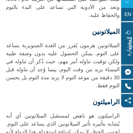
وتعد من الأدوية التي تساعد على البدء بالنوم
EN
والحفاظ عليه.
الميلاتونين
ا
س
ت
ش
ا
ر
ة
ج
ا
ن
ي
ل
م
ة
الميلاتونين هرمون يُفرز من الغدة الصنوبرية يساعد
على النوم. يمكن الحصول عليه بدون وصفة طبية
ولكن توقيت تناوله أمر مهم، حيث ذُكر أن تناوله في
المساء يزيد من وقت النوم، بينما وُجد أن تناوله قبل
30 دقيقة من موعد النوم لا يزيد مدة النوم بل يحسن
النوم فقط.
الراميلتون
الراميلتون هو ناهض لمستقبل الميلاتونين أي أنه
يُشابه بتأثيره تأثير الميلاتونين الذي يساعد على النوم.
لحسن الحظ، لا يمكن إساءة استخدام هذا الدواء لأنه