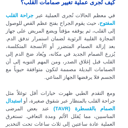
كيف تُجرى عملية تغيير صمامات القلب؟
في معظم الحالات تُجرى العملية عبر
جراحة القلب
المفتوح
، حيث يقوم الجراح بفتح عظم القص للوصول
إلى القلب، ثم يوقفه مؤقتاً ويضع المريض على جهاز
المجازة القلبية الرئوية لضمان استمرار تدفق الدم.
بعد إزالة الصمام المتضرر أو الأنسجة المتكلسة،
يُزرع الصمام الجديد في مكانه، ويُعاد ضخ الدم إلى
القلب قبل إغلاق الصدر، ومن المهم التنويه إلى أن
الصمامات البديلة مصممة لتكون متوافقة حيوياً مع
الجسم فلا يرفضها الجهاز المناعي.
ومع التقدم الطبي ظهرت خيارات أقل توغلاً مثل
جراحة القلب بالمنظار عبر شقوق صغيرة، أو
استبدال
الصمام بالقسطرة (TAVR)
عند بعض المرضى
المناسبين، مما يُقلل الألم ومدة التعافي. تستغرق
العملية عادة ساعتين إلى ثلاث ساعات تحت التخدير