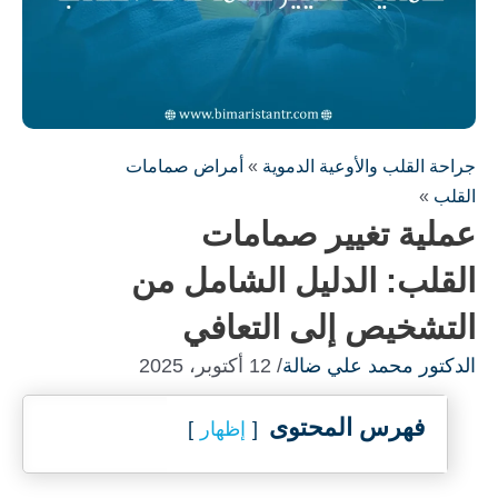
جراحة القلب والأوعية الدموية
»
أمراض صمامات
القلب
»
عملية تغيير صمامات
القلب: الدليل الشامل من
التشخيص إلى التعافي
الدكتور محمد علي ضالة
/ 12 أكتوبر، 2025
املأ النموذج لاستشارة مجانية !
سنكون على اتصال معك في أسرع وقت ممكن
فهرس المحتوى
إظهار