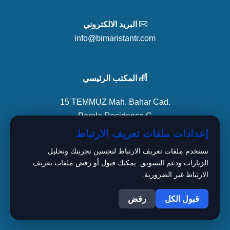
البريد الالكتروني
info@bimaristantr.com
المكتب الرئيسي
15 TEMMUZ Mah. Bahar Cad.
Perola Residence C
Blok No: 89/2 İç Kapı No: Z7(99)
إعدادات ملفات تعريف الارتباط
Bağcılar / İstanbul
نستخدم ملفات تعريف الارتباط لتحسين تجربتك وتحليل
الزيارات ودعم التسويق. يمكنك قبول أو رفض ملفات تعريف
الارتباط غير الضرورية.
1
السجل التجاري
قبول الكل
رفض
4167905