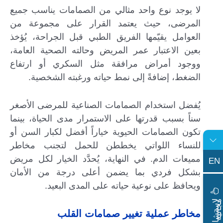
لا يوجد نوع واحد مثالي من الصمامات يناسب جميع
المرضى، حيث يعتمد القرار على مجموعة من
العوامل يقيّمها الفريق الطبي قبل الجراحة، يُؤخذ
بعين الاعتبار عمر المريض وحالته الصحية العامة،
ووجود أمراض مرافقة مثل السكري أو ارتفاع
الضغط، إضافةً إلى نمط حياته ورغبته الشخصية.
يُفضل استخدام الصمامات الصناعية للمرضى الأصغر
سناً بسبب قدرتها على الاستمرار مدى الحياة، بينما
تكون الصمامات الحيوية خياراً أفضل لكبار السن أو
للنساء اللواتي يخططن للحمل لتجنب مخاطر
مميعات الدم. في النهاية، يُحدَّد الخيار لكل مريض
EN
بشكل فردي بما يضمن أعلى درجة من الأمان
ويحافظ على نوعية حياته على المدى البعيد.
ا
س
ت
ش
ا
ر
ة
ج
ا
ن
ي
ل
م
ة
مخاطر عملية تغيير صمامات القلب