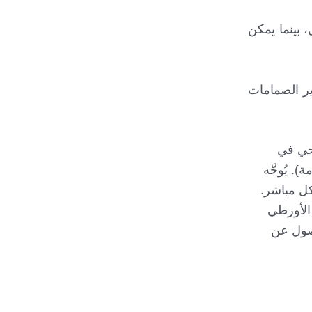
 بينما يمكن
ير الصمامات
احي في
. يُوجَّه
كل مباشر.
 الأورطي
وصول عن