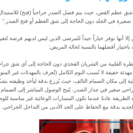
شق عظم القص، حيث يتم فصل الصدر جراحياً (فتح) للاستبدال،
ا أنها توفر خياراً جيداً للمرضى الذين ليس لديهم فرصة لتغي
باختيار أفضلهما بالنسبة لحالة المريض:
قسطرة القلبية من الشريان الفخذي دون الحاجة إلى أي شق جر
هدئة خفيفة لا تُسبب النوم الكامل (تُعرف بالمهدئات غير المنومة)
ية إلى مكان الصمام التالف، حيث يُزرع بدقة ليأخذ وظيفته بش
راحي صغير في جدار الصدر، يُتيح الوصول المباشر إلى الصمام
الطريقة عادةً عندما تكون المسارات الوعائية غير مناسبة لل
جديد بدقة مع الحفاظ على الحد الأدنى من التداخل الجراحي.