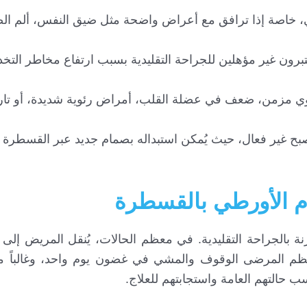
، خاصة إذا ترافق مع أعراض واضحة مثل ضيق النفس، ألم الص
باً فوق 70–80 عاماً) الذين يُعتبرون غير مؤهلين للجراحة التقليدية بسبب ارتفاع مخاطر الت
ي مزمن، ضعف في عضلة القلب، أمراض رئوية شديدة، أو تار
ح غير فعال، حيث يُمكن استبداله بصمام جديد عبر القسطرة (
ام الأورطي بالقسطرة
ملية TAVR قصيرة نسبياً مقارنة بالجراحة التقليدية. في معظم الحالات، يُنقل المريض 
ول 24–48 ساعة. ويمكن لمعظم المرضى الوقوف والمشي في غضون يوم واحد، وغالبا
 حالتهم العامة واستجابتهم للعلاج.