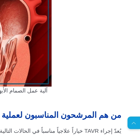
آلية عمل الصمام الأب
EN
من هم المرشحون المناسبون لعملية ت
ا
س
ت
ش
ا
ر
ة
ج
ا
ن
ي
ل
م
ة
يُعدّ إجراء TAVR خياراً علاجياً مناسباً في الحالات التالية: