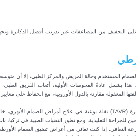
على التخفيف من المضاعفات عبر تدريب أفضل الدكاترة وتجه
ورطي
مام المستخدم وحالة المريض والمركز الطبي، إلا أن متوسط 
14,0 إلى 20,000 دولار أمريكي. هذا يشمل عادةً الفحوصات الأولية، أتعاب الفريق الط
تها المعقولة مقارنة بالدول الأوروبية، مع الحفاظ على معايير ط
في الختام، تُعدّ عملية تغيير الصمام الأورطي بالقسطرة (TAVR) نقلة نوعية في علاج أمراض الصما
 للجراحة التقليدية. ومع تطور التقنيات الطبية في تركيا، بات 
سرعة التعافي. إذا كنت تعاني من أعراض تضيق الصمام الأورط