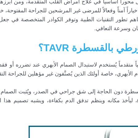
محوراً أساسياً في علاج أمراض القلب المتقدمة، ومن أبرزها 
ياراً آمناً وفعالاً للمرضى غير المرشحين للجراحة المفتوحة، 
هم تطور التقنيات الطبية وتوفر الكوادر المتخصصة في جعل 
ان وسرعة التعافي.
طي بالقسطرة TAVR؟
اً متقدماً يُستخدم لاستبدال الصمام الأبهري عند تضرره أو فقد
الأبهري، خاصة أولئك الذين يُصنَّفون غير مؤهلين للجراحة التقل
قسطرة دون الحاجة إلى شق جراحي في الصدر، ويُثبت الصمام 
)، ليأخذ مكانه وينظم تدفق الدم بكفاءة، ويشبه تصميم هذا