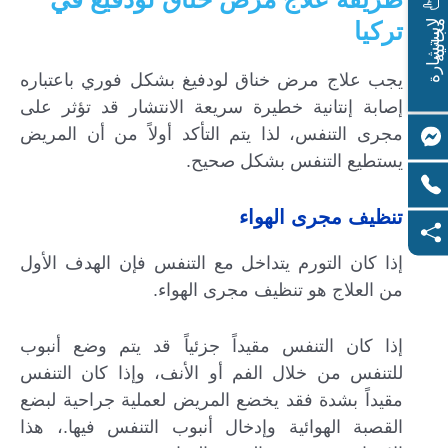
ا
س
ت
ش
ا
ر
ة
ج
ا
ن
ي
تركيا
ل
م
ة
يجب علاج مرض خناق لودفيغ بشكل فوري باعتباره
إصابة إنتانية خطيرة سريعة الانتشار قد تؤثر على
مجرى التنفس، لذا يتم التأكد أولاً من أن المريض
يستطيع التنفس بشكل صحيح.
تنظيف مجرى الهواء
إذا كان التورم يتداخل مع التنفس فإن الهدف الأول
من العلاج هو تنظيف مجرى الهواء.
إذا كان التنفس مقيداً جزئياً قد يتم وضع أنبوب
للتنفس من خلال الفم أو الأنف، وإذا كان التنفس
مقيداً بشدة فقد يخضع المريض لعملية جراحية لبضع
القصبة الهوائية وإدخال أنبوب التنفس فيها.، هذا