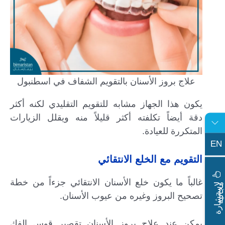
علاج بروز الأسنان بالتقويم الشفاف في اسطنبول
يكون هذا الجهاز مشابه للتقويم التقليدي لكنه أكثر
دقة أيضاً تكلفته أكثر قليلاً منه ويقلل الزيارات
المتكررة للعيادة.
EN
التقويم مع الخلع الانتقائي
غالباً ما يكون خلع الأسنان الانتقائي جزءاً من خطة
ا
س
ت
ش
ا
ر
ة
ج
ا
ن
ي
ل
م
ة
تصحيح البروز وغيره من عيوب الأسنان.
يمكن عند علاج بروز الأسنان تقصير قوس الفك