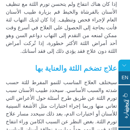
إذا كان هناك انتفاخ ولم يتحسن تورم اللثة مع تنظيف
الأسنان بالفرشاة والخيط قم بزيارة طبيب الأسنان
العام لإجراء فحص وتنظيف. إذا كان لديك التهاب لثة
فأنت بحاجة إلى الحصول على العلاج في أسرع وقت
ممكن لمنعه من التقدم إلى التهاب دواعم السن وهو
أحد أمراض اللثة الأكثر خطورة، إذا تُركت أمراض
اللثة دون علاج فقد يؤدي ذلك إلى فقد أسنانك.
علاج تضخم اللثة والعناية بها
EN
سيختلف العلاج المناسب للنمو المفرط للثة حسب
شدته والسبب الأساسي. سيحدد طبيب الأسنان سبب
تورم اللثة عن طريق طرح أسئلة حول الأعراض التي
ا
س
ت
ش
ا
ر
ة
ج
ا
ن
ي
ل
م
ة
تعاني منها وربما إجراء اختبارات مثل الأشعة السينية
للأسنان أو اختبارات الدم، بعد ذلك سيحدد مسار علاج
تورم اللثة. بغض النظر عن السبب الكامن وراء انتفاخ
اللثة فمن المهم جداً ممارسة نظافة أسنان المناسبة