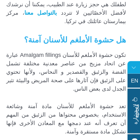
لطفلك هي حجز زيارة عند الطبيب، يمكننا أن نرشدك
لأفضل الأخصّائيين لا تتردد
بالتواصل معنا
، مركز
بيمارستان عائلتك في تركيا.
هل حشوة الأملغم للأسنان آمنة؟
تكون حشوة الأملغم للأسنان Amalgam fillings عبارة
عن اتحاد مزيج من عناصر معدنية مختلفة تشمل
الفضة والزئبق والقصدير و النحاس، ولأنها تحتوي
على الزئبق فإن آثارها على صحة المريض والبيئة تثير
EN
الجدل لدى بعض الناس.
ا
س
ت
ش
ا
ر
ة
ج
ا
ن
ي
تعد حشوة الأملغم للأسنان مادة آمنة وشائعة
ل
م
ة
الاستخدام، بخصوص محتواها من الزئبق من المهم
أن تعرف أنه عند دمجها مع المعادن الأخرى فإنها
تشكل مادة مستقرة وآمنة.