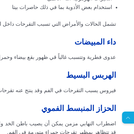
استخدام بعض الأدوية بما في ذلك حاصرات بيتا
تشمل الحالات والأمراض التي تسبب التقرحات داخل ال
داء المبيضات
عدوى فطرية وتتسبب غالباً قي ظهور بقع بيضاء وحمرا
الهربس البسيط
فيروس يسبب التقرحات في الفم وقد ينتج عنه تقرحات 
EN
الحزاز المنبسط الفموي
ا
س
ت
ش
ا
ر
ة
ج
ا
ن
ي
ل
م
ة
اضطراب التهابي مزمن يمكن أن يصيب باطن الخد والل
قد تتظاهر بمظهر تقرحات حمراء متورمة في الفم.