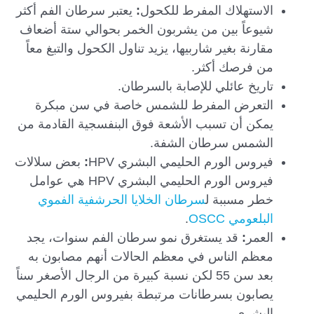
الاستهلاك المفرط للكحول
:
يعتبر سرطان الفم أكثر
شيوعاً بين من يشربون الخمر بحوالي ستة أضعاف
مقارنة بغير شاربيها، يزيد تناول الكحول والتبغ معاً
من فرصك أكثر.
تاريخ عائلي للإصابة بالسرطان.
التعرض المفرط للشمس خاصة في سن مبكرة
يمكن أن تسبب الأشعة فوق البنفسجية القادمة من
الشمس سرطان الشفة.
فيروس الورم الحليمي البشري HPV
:
بعض سلالات
فيروس الورم الحليمي البشري HPV هي عوامل
خطر مسببة ل
سرطان الخلايا الحرشفية الفموي
البلعومي OSCC
.
العمر
:
قد يستغرق نمو سرطان الفم سنوات، يجد
معظم الناس في معظم الحالات أنهم مصابون به
بعد سن 55 لكن نسبة كبيرة من الرجال الأصغر سناً
يصابون بسرطانات مرتبطة بفيروس الورم الحليمي
البشري.