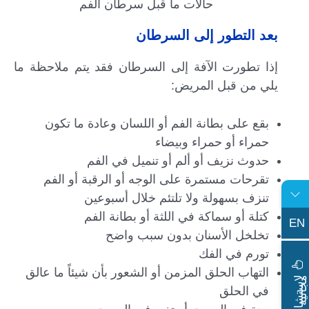
حالات ما قبل سرطان الفم
بعد التطور إلى السرطان
إذا تطورت الآفة إلى السرطان فقد يتم ملاحظة ما
يلي من قبل المريض:
بقع على بطانة الفم أو اللسان وعادة ما تكون
حمراء أو حمراء وبيضاء
حدوث نزيف أو ألم أو تنميل في الفم
تقرحات مستمرة على الوجه أو الرقبة أو الفم
تنزف بسهولة ولا تلتئم خلال أسبوعين
كتلة أو سماكة في اللثة أو بطانة الفم
EN
تخلخل الأسنان بدون سبب واضح
تورم في الفك
التهاب الحلق المزمن أو الشعور بأن شيئاً ما عالق
ا
س
ت
ش
ا
ر
ة
ج
ا
ن
ي
ل
م
ة
في الحلق