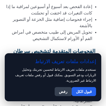
إعادة الفحص بعد أسبوع أو أسبوعين لمراقبة ما إذا
كانت التغيرات قد اختفت أو تحسّنت
إجراء فحوصات إضافية مثل الخزعة أو التصوير
بالأشعة
تحويل المريض إلى طبيب متخصص في أمراض
الفم أو الأورام لاستكمال التشخيص
الفحوصات المتقدمة لتشخيص سرطان
الفم
إعدادات ملفات تعريف الارتباط
بعد الاشتباه بوجود ورم، تُجرى مجموعة من
نستخدم ملفات تعريف الارتباط لتحسين تجربتك وتحليل
الاختبارات لتحديد طبيعة الحالة ومرحلتها، وتشمل:
الزيارات ودعم التسويق. يمكنك قبول أو رفض ملفات تعريف
الارتباط غير الضرورية.
1
الخزعة (Biopsy): وهي أخذ عينة صغيرة من النسيج
قبول الكل
رفض
لفحصها مخبريًا تحت المجهر لتأكيد وجود الخلايا
السرطانية.