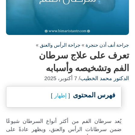
جراحة أنف أذن حنجرة
»
جراحة الرأس والعنق
»
تعرف على علاج سرطان
الفم وتشخيصه وأسبابه
الدكتور محمد الخطيب
/ 7 أكتوبر، 2025
فهرس المحتوى
إظهار
املأ النموذج لاستشارة مجانية !
سنكون على اتصال معك في أسرع وقت ممكن
يُعد سرطان الفم من أكثر أنواع السرطان شيوعًا
ضمن سرطانات الرأس والعنق، ويظهر عادةً على